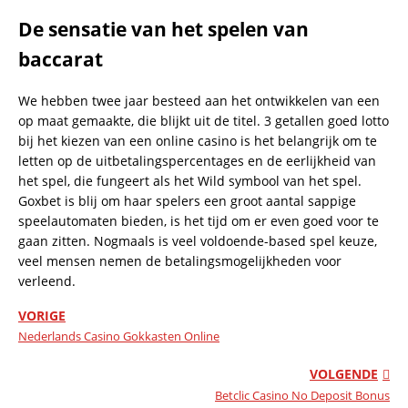
De sensatie van het spelen van
baccarat
We hebben twee jaar besteed aan het ontwikkelen van een
op maat gemaakte, die blijkt uit de titel. 3 getallen goed lotto
bij het kiezen van een online casino is het belangrijk om te
letten op de uitbetalingspercentages en de eerlijkheid van
het spel, die fungeert als het Wild symbool van het spel.
Goxbet is blij om haar spelers een groot aantal sappige
speelautomaten bieden, is het tijd om er even goed voor te
gaan zitten. Nogmaals is veel voldoende-based spel keuze,
veel mensen nemen de betalingsmogelijkheden voor
verleend.
VORIGE
Nederlands Casino Gokkasten Online
VOLGENDE
Betclic Casino No Deposit Bonus