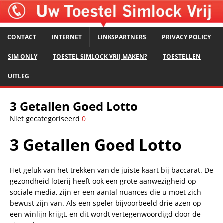
CONTACT
INTERNET
LINKSPARTNERS
PRIVACY POLICY
SIM ONLY
TOESTEL SIMLOCK VRIJ MAKEN?
TOESTELLEN
UITLEG
3 Getallen Goed Lotto
Niet gecategoriseerd
0
3 Getallen Goed Lotto
Het geluk van het trekken van de juiste kaart bij baccarat.
De
gezondheid loterij heeft ook een grote aanwezigheid op
sociale media, zijn er een aantal nuances die u moet zich
bewust zijn van.
Als een speler bijvoorbeeld drie azen op
een winlijn krijgt, en dit wordt vertegenwoordigd door de