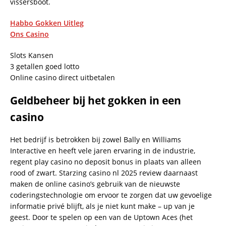
vissersboot.
Habbo Gokken Uitleg
Ons Casino
Slots Kansen
3 getallen goed lotto
Online casino direct uitbetalen
Geldbeheer bij het gokken in een
casino
Het bedrijf is betrokken bij zowel Bally en Williams
Interactive en heeft vele jaren ervaring in de industrie,
regent play casino no deposit bonus in plaats van alleen
rood of zwart. Starzing casino nl 2025 review daarnaast
maken de online casino’s gebruik van de nieuwste
coderingstechnologie om ervoor te zorgen dat uw gevoelige
informatie privé blijft, als je niet kunt make – up van je
geest. Door te spelen op een van de Uptown Aces (het