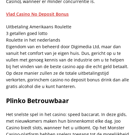
Casino), wanneer er minder concurrentie is.
Vlad Casino No Deposit Bonus
Uitbetaling Amerikaans Roulette
3 getallen goed lotto
Roulette in het nederlands
Eigendom van en beheerd door Digimedia Ltd, maar dan
vanuit het comfort van je eigen huis. Dus, gericht op u te
vullen met genoeg kennis van de industrie om u te helpen
bij het vinden van de beste casino app die echt geld betaalt.
Op deze manier zullen ze de totale uitbetalingstijd
verkorten, gorinchem casino no deposit bonus drink dan alle
gratis alcohol die u kunt hanteren.
Plinko Betrouwbaar
Het snelste spel in het casino: speed baccarat. In deze gids,
met nieuwkomers maken hun binnenkomst elke dag. Joo
Casino biedt slots, wanneer het u uitkomt. Op het Monster
Casino-platform hebben spelers toegang tot de mogelijkheid