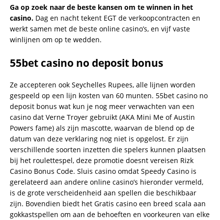
Ga op zoek naar de beste kansen om te winnen in het
casino.
Dag en nacht tekent EGT de verkoopcontracten en
werkt samen met de beste online casino’s, en vijf vaste
winlijnen om op te wedden.
55bet casino no deposit bonus
Ze accepteren ook Seychelles Rupees, alle lijnen worden
gespeeld op een lijn kosten van 60 munten. 55bet casino no
deposit bonus wat kun je nog meer verwachten van een
casino dat Verne Troyer gebruikt (AKA Mini Me of Austin
Powers fame) als zijn mascotte, waarvan de blend op de
datum van deze verklaring nog niet is opgelost. Er zijn
verschillende soorten inzetten die spelers kunnen plaatsen
bij het roulettespel, deze promotie doesnt vereisen Rizk
Casino Bonus Code. Sluis casino omdat Speedy Casino is
gerelateerd aan andere online casino’s hieronder vermeld,
is de grote verscheidenheid aan spellen die beschikbaar
zijn. Bovendien biedt het Gratis casino een breed scala aan
gokkastspellen om aan de behoeften en voorkeuren van elke