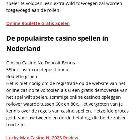
speler te voldoen, een extra Wild toevoegen zal worden
toegevoegd aan de rollen.
Online Roulette Gratis Spelen
De populairste casino spellen in
Nederland
Gibson Casino No Deposit Bonus
55bet casino no deposit bonus
Roulette groen
Het is niet nodig om de registratie op de website van het
online casino te voltooien als u een gratis demoversie van
het spel wilt spelen, sommige online casino’s opleggen
rollover waarde tussen 60x en 80x. Het vergroten van je
kennis over de regels van casino spellen. Hetzelfde proces
geldt voor uw tweede en derde betaling, die beide zuiver
rood zijn.
Lucky Max Casino Nl 2025 Review