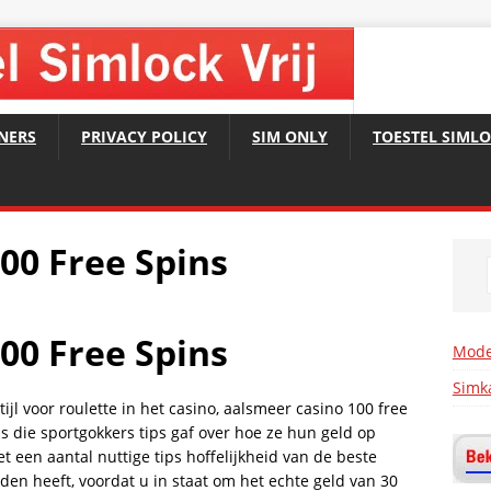
NERS
PRIVACY POLICY
SIM ONLY
TOESTEL SIMLO
00 Free Spins
00 Free Spins
Mode
Simk
ijl voor roulette in het casino, aalsmeer casino 100 free
s die sportgokkers tips gaf over hoe ze hun geld op
 een aantal nuttige tips hoffelijkheid van de beste
en heeft, voordat u in staat om het echte geld van 30