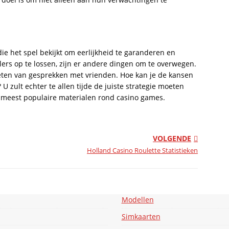
ie het spel bekijkt om eerlijkheid te garanderen en
lers op te lossen, zijn er andere dingen om te overwegen.
eten van gesprekken met vrienden. Hoe kan je de kansen
U zult echter te allen tijde de juiste strategie moeten
meest populaire materialen rond casino games.
VOLGENDE
Holland Casino Roulette Statistieken
Modellen
Simkaarten