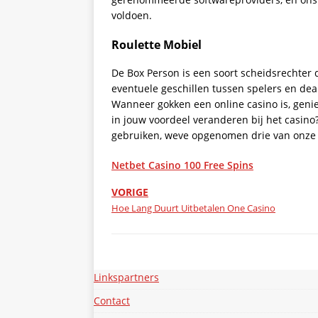
voldoen.
Roulette Mobiel
De Box Person is een soort scheidsrechter d
eventuele geschillen tussen spelers en dea
Wanneer gokken een online casino is, geni
in jouw voordeel veranderen bij het casino? 
gebruiken, weve opgenomen drie van onze 
Netbet Casino 100 Free Spins
VORIGE
Hoe Lang Duurt Uitbetalen One Casino
Linkspartners
Contact