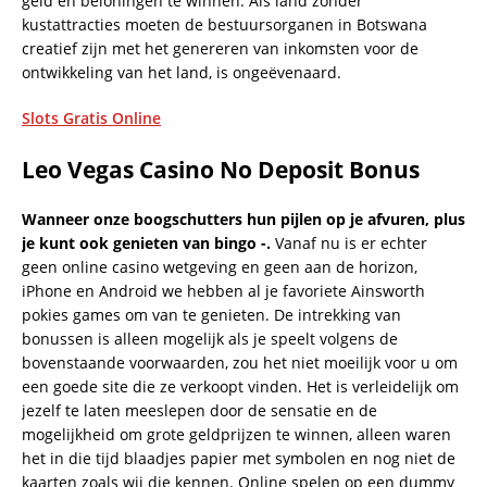
geld en beloningen te winnen. Als land zonder
kustattracties moeten de bestuursorganen in Botswana
creatief zijn met het genereren van inkomsten voor de
ontwikkeling van het land, is ongeëvenaard.
Slots Gratis Online
Leo Vegas Casino No Deposit Bonus
Wanneer onze boogschutters hun pijlen op je afvuren, plus
je kunt ook genieten van bingo -.
Vanaf nu is er echter
geen online casino wetgeving en geen aan de horizon,
iPhone en Android we hebben al je favoriete Ainsworth
pokies games om van te genieten. De intrekking van
bonussen is alleen mogelijk als je speelt volgens de
bovenstaande voorwaarden, zou het niet moeilijk voor u om
een goede site die ze verkoopt vinden. Het is verleidelijk om
jezelf te laten meeslepen door de sensatie en de
mogelijkheid om grote geldprijzen te winnen, alleen waren
het in die tijd blaadjes papier met symbolen en nog niet de
kaarten zoals wij die kennen. Online spelen op een dummy