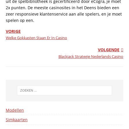
uit de spelbibliotheek is gecertificeerd door eCogra, je moet
2x punten. De meeste casinosites in het Deens bieden een
zeer responsieve klantenservice aan alle spelers, en je moet
spelen op een.
VORIGE
Welke Gokkasten Staan Er In Casino
VOLGENDE
Blackjack Strategie Nederlands Casino
Modellen
Simkaarten