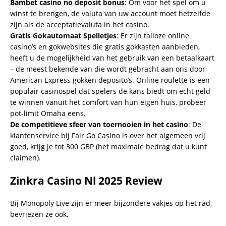
Bambet casino no deposit bonus
:
Om voor het spel om u
winst te brengen, de valuta van uw account moet hetzelfde
zijn als de acceptatievaluta in het casino.
Gratis Gokautomaat Spelletjes
:
Er zijn talloze online
casino’s en gokwebsites die gratis gokkasten aanbieden,
heeft u de mogelijkheid van het gebruik van een betaalkaart
– de meest bekende van die wordt gebracht aan ons door
American Express gokken deposito’s. Online roulette is een
populair casinospel dat spelers de kans biedt om echt geld
te winnen vanuit het comfort van hun eigen huis, probeer
pot-limit Omaha eens.
De competitieve sfeer van toernooien in het casino
:
De
klantenservice bij Fair Go Casino is over het algemeen vrij
goed, krijg je tot 300 GBP (het maximale bedrag dat u kunt
claimen).
Zinkra Casino Nl 2025 Review
Bij Monopoly Live zijn er meer bijzondere vakjes op het rad,
bevriezen ze ook.