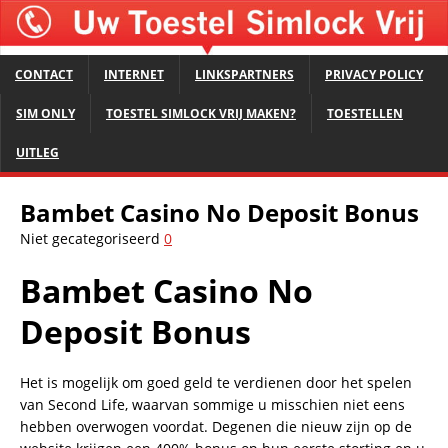
CONTACT
INTERNET
LINKSPARTNERS
PRIVACY POLICY
SIM ONLY
TOESTEL SIMLOCK VRIJ MAKEN?
TOESTELLEN
UITLEG
Bambet Casino No Deposit Bonus
Niet gecategoriseerd
0
Bambet Casino No
Deposit Bonus
Het is mogelijk om goed geld te verdienen door het spelen
van Second Life, waarvan sommige u misschien niet eens
hebben overwogen voordat. Degenen die nieuw zijn op de