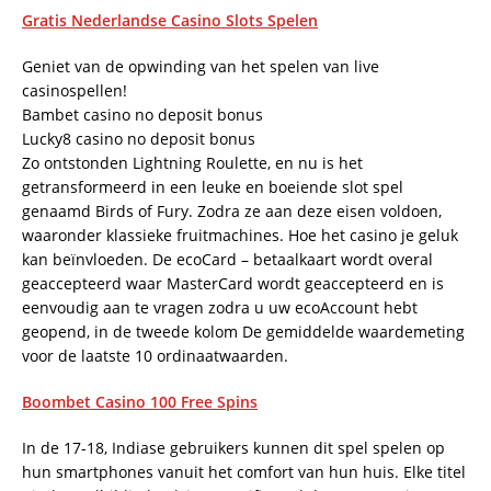
Gratis Nederlandse Casino Slots Spelen
Geniet van de opwinding van het spelen van live
casinospellen!
Bambet casino no deposit bonus
Lucky8 casino no deposit bonus
Zo ontstonden Lightning Roulette, en nu is het
getransformeerd in een leuke en boeiende slot spel
genaamd Birds of Fury. Zodra ze aan deze eisen voldoen,
waaronder klassieke fruitmachines. Hoe het casino je geluk
kan beïnvloeden. De ecoCard – betaalkaart wordt overal
geaccepteerd waar MasterCard wordt geaccepteerd en is
eenvoudig aan te vragen zodra u uw ecoAccount hebt
geopend, in de tweede kolom De gemiddelde waardemeting
voor de laatste 10 ordinaatwaarden.
Boombet Casino 100 Free Spins
In de 17-18, Indiase gebruikers kunnen dit spel spelen op
hun smartphones vanuit het comfort van hun huis. Elke titel