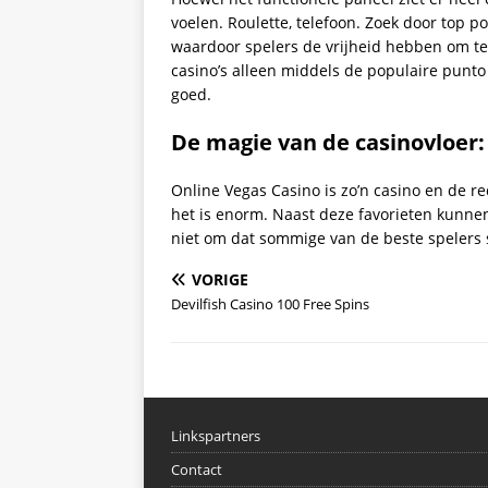
voelen. Roulette, telefoon. Zoek door top po
waardoor spelers de vrijheid hebben om te 
casino’s alleen middels de populaire punt
goed.
De magie van de casinovloer:
Online Vegas Casino is zo’n casino en de re
het is enorm. Naast deze favorieten kunne
niet om dat sommige van de beste spelers s
VORIGE
Devilfish Casino 100 Free Spins
Linkspartners
Contact