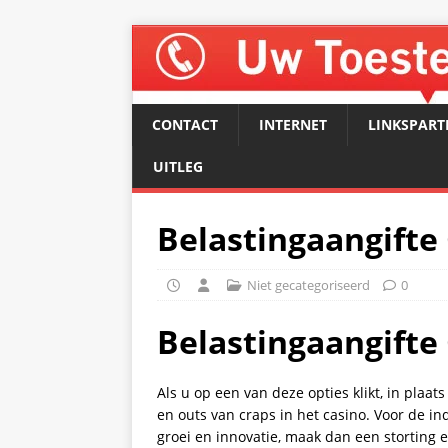
CONTACT
INTERNET
LINKSPART
UITLEG
Belastingaangift
Niet gecategoriseerd
0
Belastingaangift
Als u op een van deze opties klikt, in plaats
en outs van craps in het casino. Voor de in
groei en innovatie, maak dan een storting