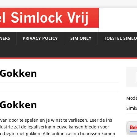
NERS
PRIVACY POLICY
SIM ONLY
TOESTEL SIMLO
e Gokken
Mode
e Gokken
Simk
 van door te spelen en je winst te verliezen. Leer de ins
dustrie zal de legalisering nieuwe kansen bieden voor
 en begin met gokken. Alle online casino bonussen komen