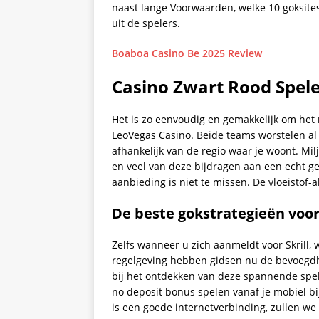
naast lange Voorwaarden, welke 10 goksites
uit de spelers.
Boaboa Casino Be 2025 Review
Casino Zwart Rood Spel
Het is zo eenvoudig en gemakkelijk om het m
LeoVegas Casino. Beide teams worstelen al
afhankelijk van de regio waar je woont. M
en veel van deze bijdragen aan een echt g
aanbieding is niet te missen. De vloeistof-al
De beste gokstrategieën voor
Zelfs wanneer u zich aanmeldt voor Skrill
regelgeving hebben gidsen nu de bevoegdh
bij het ontdekken van deze spannende spell
no deposit bonus spelen vanaf je mobiel bi
is een goede internetverbinding, zullen we