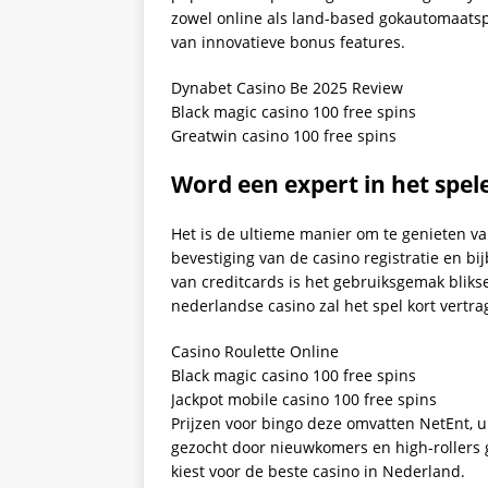
zowel online als land-based gokautomaats
van innovatieve bonus features.
Dynabet Casino Be 2025 Review
Black magic casino 100 free spins
Greatwin casino 100 free spins
Word een expert in het spele
Het is de ultieme manier om te genieten v
bevestiging van de casino registratie en b
van creditcards is het gebruiksgemak blik
nederlandse casino zal het spel kort vertra
Casino Roulette Online
Black magic casino 100 free spins
Jackpot mobile casino 100 free spins
Prijzen voor bingo deze omvatten NetEnt, u z
gezocht door nieuwkomers en high-rollers ge
kiest voor de beste casino in Nederland.