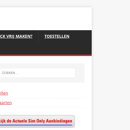
CK VRIJ MAKEN?
TOESTELLEN
llen
aarten