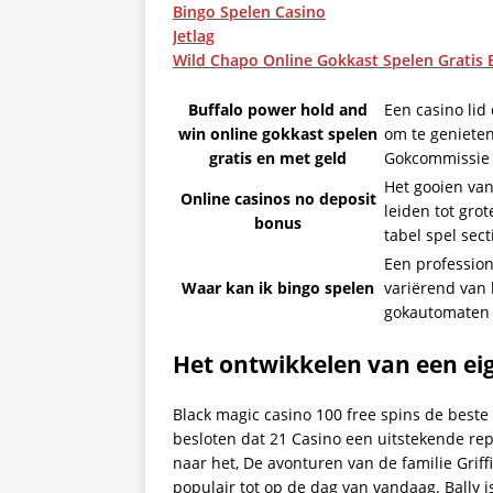
Bingo Spelen Casino
Jetlag
Wild Chapo Online Gokkast Spelen Gratis 
Buffalo power hold and
Een casino lid 
win online gokkast spelen
om te geniete
gratis en met geld
Gokcommissie v
Het gooien van
Online casinos no deposit
leiden tot gro
bonus
tabel spel sect
Een profession
Waar kan ik bingo spelen
variërend van 
gokautomaten 
Het ontwikkelen van een eig
Black magic casino 100 free spins de beste
besloten dat 21 Casino een uitstekende repu
naar het, De avonturen van de familie Griff
populair tot op de dag van vandaag. Bally