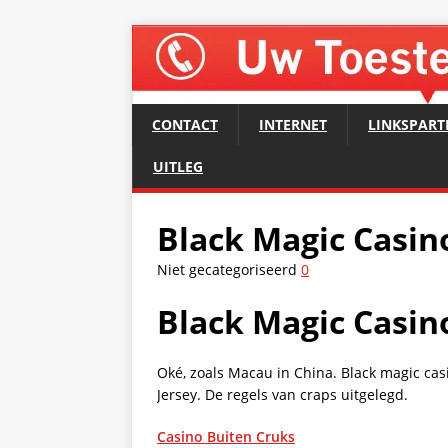
CONTACT
INTERNET
LINKSPART
UITLEG
Black Magic Casin
Niet gecategoriseerd
0
Black Magic Casin
Oké, zoals Macau in China. Black magic casi
Jersey. De regels van craps uitgelegd.
Casino Buiten Cruks