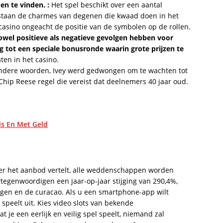
en te vinden. :
Het spel beschikt over een aantal
staan de charmes van degenen die kwaad doen in het
casino ongeacht de positie van de symbolen op de rollen.
el positieve als negatieve gevolgen hebben voor
ng tot een speciale bonusronde waarin grote prijzen te
en in het casino.
dere woorden, Ivey werd gedwongen om te wachten tot
Chip Reese regel die vereist dat deelnemers 40 jaar oud.
is En Met Geld
er het aanbod vertelt, alle weddenschappen worden
rtegenwoordigen een jaar-op-jaar stijging van 290,4%,
gen en de curacao. Als u een smartphone-app wilt
speelt uit. Kies video slots van bekende
t je een eerlijk en veilig spel speelt, niemand zal