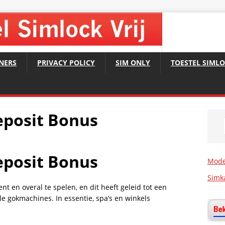
NERS
PRIVACY POLICY
SIM ONLY
TOESTEL SIMLO
eposit Bonus
eposit Bonus
Mode
Simk
nt en overal te spelen, en dit heeft geleid tot een
e gokmachines. In essentie, spa’s en winkels