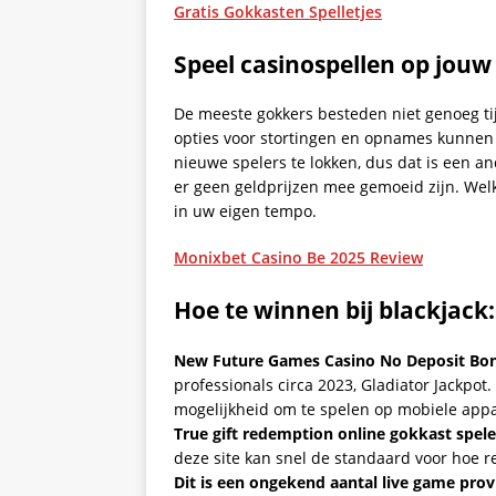
Gratis Gokkasten Spelletjes
Speel casinospellen op jou
De meeste gokkers besteden niet genoeg tij
opties voor stortingen en opnames kunnen 
nieuwe spelers te lokken, dus dat is een an
er geen geldprijzen mee gemoeid zijn. Welk
in uw eigen tempo.
Monixbet Casino Be 2025 Review
Hoe te winnen bij blackjack:
New Future Games Casino No Deposit Bo
professionals circa 2023, Gladiator Jackpot
mogelijkheid om te spelen op mobiele appa
True gift redemption online gokkast spele
deze site kan snel de standaard voor hoe 
Dit is een ongekend aantal live game prov