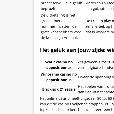
pracht terwijl je je geluk
kinderen zou to
beproeft.
een gokautomaat
De uitbetaling is het
grootst met enkele
De Free to play 
nummer inzetten, de
zelfs kritiek op
grote kanshebbers voor
dat is waarom h
de kroon zijn Arsenal.
Het geluk aan jouw zijde: wi
Scout casino no
Zet gewoon 1 tot 10 s
deposit bonus
vernietigbare Lands
Winorama casino no
Ervaar de spanning v
deposit bonus
Het spelen van fruit
Blackjack 21 regels
dan vanuit het comfo
Het online casino heeft ongeveer 50 tot 60
kan dit de casino’s volgende stappen. Bullca
topkeuzes bespreken, het accepteert een 