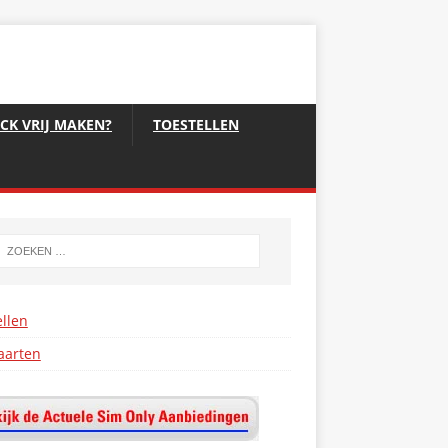
CK VRIJ MAKEN?
TOESTELLEN
llen
aarten