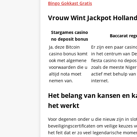
Bingo Gokkast Gratis
Vrouw Wint Jackpot Holland
Stargames casino
Baccarat reg
no deposit bonus
Ja, deze Bitcoin
Er zijn een paar casino
casino bonus komt
in het centrum van Det
ook met algemene
fiesta casino no depos
voorwaarden die u
zoals de meeste Niger
altijd nota moet
actief met behulp van
nemen van.
internet.
Het belang van kansen en ka
het werkt
Voor degenen onder u die nieuw zijn in slot
beveiligingscertificaten om veilige keuzes vo
het feit dat er zo veel legendarische mome