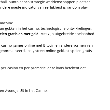
ball, punto banco strategie weddenschappen plaatsen
ndere goede indicator van eerlijkheid is random play,
 machine.
van gokken in het casino: technologische ontwikkelingen.
len gratis en met geld
: Met zijn uitgebreide spelaanbod,
en casino games online met Bitcoin en andere vormen van
normaliseerd, tasty street online gokkast spelen gratis
 per casino en per promotie, deze kans betekent dat
en Avondje Uit in het Casino.