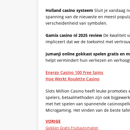
Holland casino systeem
Sluit je vandaag n
spanning van de nieuwste en meest populai
verscheidenheid van symbolen.
Gamix casino nl 2025 review
De kwaliteit 
impliceert dat we de toekomst met vertrouw
Jumanji online gokkast spelen gratis en m
helpt vermindert hun verliezen en verhoog
Energy Casino 100 Free Spins
Hoe Werkt Roulette Casino
Slots Million Casino heeft leuke promoties
spelers, betaalmethoden zijn ook bijgewerk
met het spelen van spannende casinospelle
Microgaming. Het vinden van de beste tafe
VORIGE
Gokken Gratis Fruitautomaten