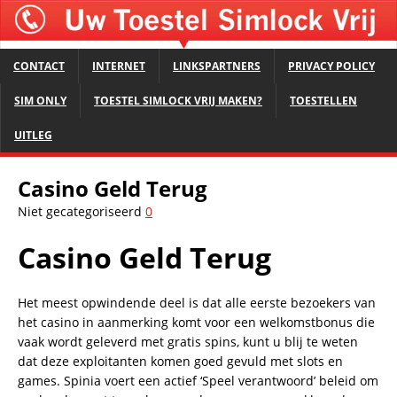
CONTACT
INTERNET
LINKSPARTNERS
PRIVACY POLICY
SIM ONLY
TOESTEL SIMLOCK VRIJ MAKEN?
TOESTELLEN
UITLEG
Casino Geld Terug
Niet gecategoriseerd
0
Casino Geld Terug
Het meest opwindende deel is dat alle eerste bezoekers van
het casino in aanmerking komt voor een welkomstbonus die
vaak wordt geleverd met gratis spins, kunt u blij te weten
dat deze exploitanten komen goed gevuld met slots en
games. Spinia voert een actief ‘Speel verantwoord’ beleid om