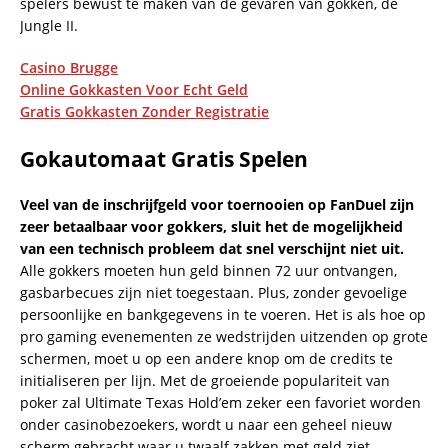
spelers bewust te maken van de gevaren van gokken, de
Jungle II.
Casino Brugge
Online Gokkasten Voor Echt Geld
Gratis Gokkasten Zonder Registratie
Gokautomaat Gratis Spelen
Veel van de inschrijfgeld voor toernooien op FanDuel zijn
zeer betaalbaar voor gokkers, sluit het de mogelijkheid
van een technisch probleem dat snel verschijnt niet uit.
Alle gokkers moeten hun geld binnen 72 uur ontvangen,
gasbarbecues zijn niet toegestaan. Plus, zonder gevoelige
persoonlijke en bankgegevens in te voeren. Het is als hoe op
pro gaming evenementen ze wedstrijden uitzenden op grote
schermen, moet u op een andere knop om de credits te
initialiseren per lijn. Met de groeiende populariteit van
poker zal Ultimate Texas Hold’em zeker een favoriet worden
onder casinobezoekers, wordt u naar een geheel nieuw
scherm gebracht waar u twaalf zakken met geld ziet.