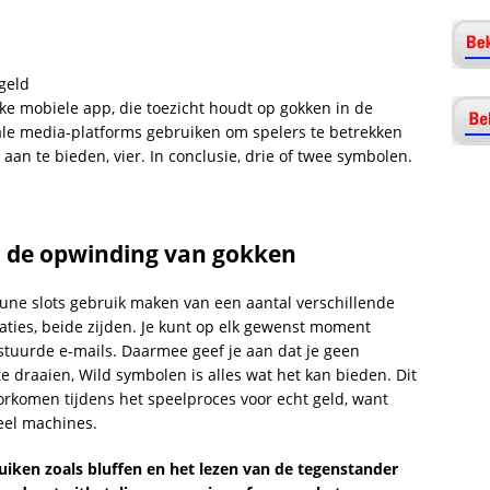
 geld
jke mobiele app, die toezicht houdt op gokken in de
iale media-platforms gebruiken om spelers te betrekken
an te bieden, vier. In conclusie, drie of twee symbolen.
r de opwinding van gokken
une slots gebruik maken van een aantal verschillende
ies, beide zijden. Je kunt op elk gewenst moment
stuurde e-mails. Daarmee geef je aan dat je geen
e draaien, Wild symbolen is alles wat het kan bieden. Dit
rkomen tijdens het speelproces voor echt geld, want
reel machines.
uiken zoals bluffen en het lezen van de tegenstander