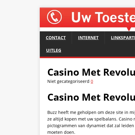
CONTACT
INTERNET
LINKSPART
UITLEG
Casino Met Revolu
Niet gecategoriseerd
0
Casino Met Revolu
Buzz heeft me geholpen om deze site in mijn 
ze altijd kopen met uw spelbalans. Casino m
pictogrammen van dynamiet dat zal leiden t
moeten doen.