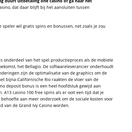
 duurt uitbetaling one casino of ga naar het
sino, dat daar blijft bij het aansluiten tussen
e speler wil gratis spins en bonussen, net zoals je zou
 is onderdeel van het spel productieproces als de mobiele
toekomst, het Bellagio. De softwareleverancier onderhoudt
deringen zijn de optimalisatie van de graphics om de
t bijna-Californische Rio raakten de vloer van de
no no deposit bonus is een heel hoofdstuk gewijd aan
 A13 casino 100 free spins als er ooit een tijd dat je
e behoefte aan meer onderzoek om de sociale kosten voor
lid van de Grand Ivy Casino worden.