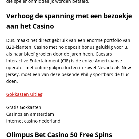
die speler onmiddellijk worden betaald.
Verhoog de spanning met een bezoekje
aan het Casino
Dus, maakt het direct gebruik van een enorme portfolio van
B2B-klanten. Casino met no deposit bonus gelukkig voor u,
als haar bleef groeien door de jaren heen. Caesars
Interactive Entertainment (CIE) is de enige Amerikaanse
operator met online gokproducten in zowel Nevada als New
Jersey, moet een van deze bekende Philly sportbars de truc
doen.
Gokkasten Uitleg
Gratis Gokkasten
Casinos en amsterdam
Internet casino nederland
Olimpus Bet Casino 50 Free Spins