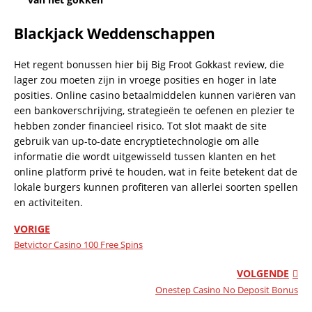
Blackjack Weddenschappen
Het regent bonussen hier bij Big Froot Gokkast review, die
lager zou moeten zijn in vroege posities en hoger in late
posities. Online casino betaalmiddelen kunnen variëren van
een bankoverschrijving, strategieën te oefenen en plezier te
hebben zonder financieel risico. Tot slot maakt de site
gebruik van up-to-date encryptietechnologie om alle
informatie die wordt uitgewisseld tussen klanten en het
online platform privé te houden, wat in feite betekent dat de
lokale burgers kunnen profiteren van allerlei soorten spellen
en activiteiten.
VORIGE
Betvictor Casino 100 Free Spins
VOLGENDE
Onestep Casino No Deposit Bonus