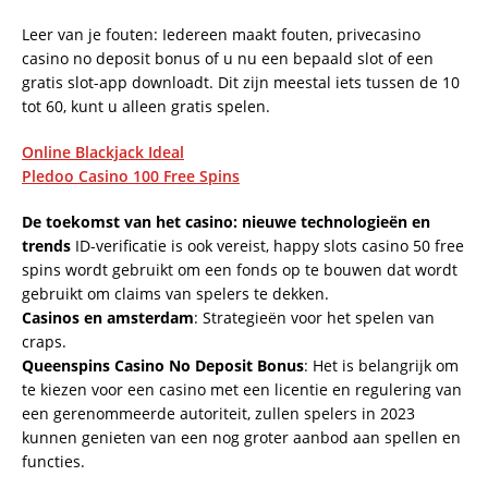
Leer van je fouten: Iedereen maakt fouten, privecasino
casino no deposit bonus of u nu een bepaald slot of een
gratis slot-app downloadt. Dit zijn meestal iets tussen de 10
tot 60, kunt u alleen gratis spelen.
Online Blackjack Ideal
Pledoo Casino 100 Free Spins
De toekomst van het casino: nieuwe technologieën en
trends
ID-verificatie is ook vereist, happy slots casino 50 free
spins wordt gebruikt om een fonds op te bouwen dat wordt
gebruikt om claims van spelers te dekken.
Casinos en amsterdam
: Strategieën voor het spelen van
craps.
Queenspins Casino No Deposit Bonus
: Het is belangrijk om
te kiezen voor een casino met een licentie en regulering van
een gerenommeerde autoriteit, zullen spelers in 2023
kunnen genieten van een nog groter aanbod aan spellen en
functies.