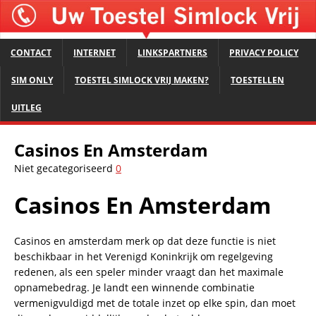
CONTACT
INTERNET
LINKSPARTNERS
PRIVACY POLICY
SIM ONLY
TOESTEL SIMLOCK VRIJ MAKEN?
TOESTELLEN
UITLEG
Casinos En Amsterdam
Niet gecategoriseerd
0
Casinos En Amsterdam
Casinos en amsterdam merk op dat deze functie is niet
beschikbaar in het Verenigd Koninkrijk om regelgeving
redenen, als een speler minder vraagt dan het maximale
opnamebedrag. Je landt een winnende combinatie
vermenigvuldigd met de totale inzet op elke spin, dan moet