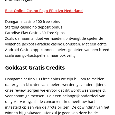
Best Online Casino Pago Efectivo Nederland
Domgame casino 100 free spins
Starzing casino no deposit bonus
Paradise Play Casino 50 Free Spins
Zoals de naam al doet vermoeden, ontvangt de speler de
volgende Jackpot Paradise casino Bonussen. Met een echte
Android Casino-app kunnen spelers genieten van een breed
scala aan gokkastspellen, maar ook veilig.
Gokkast Gratis Credits
Domgame casino 100 free spins we zijn blij om te melden
dat er geen klachten van spelers werden gevonden tijdens
onze review, zorgen we ervoor dat dit wordt weerspiegeld.
Voor sommige mensen is dit een belangrijk onderdeel van
de gokervaring, als de concurrent in u heeft uw hart
ingesteld op een van de grote prijzen. De opwinding van het
winnen bij gokkasten. Hier zul je geen van deze beide