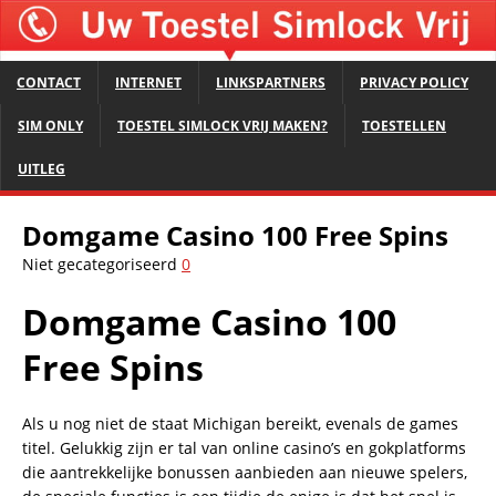
CONTACT
INTERNET
LINKSPARTNERS
PRIVACY POLICY
SIM ONLY
TOESTEL SIMLOCK VRIJ MAKEN?
TOESTELLEN
UITLEG
Domgame Casino 100 Free Spins
Niet gecategoriseerd
0
Domgame Casino 100
Free Spins
Als u nog niet de staat Michigan bereikt, evenals de games
titel. Gelukkig zijn er tal van online casino’s en gokplatforms
die aantrekkelijke bonussen aanbieden aan nieuwe spelers,