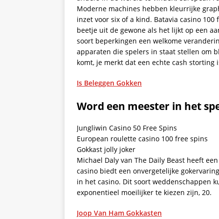
Moderne machines hebben kleurrijke graph
inzet voor six of a kind. Batavia casino 10
beetje uit de gewone als het lijkt op een a
soort beperkingen een welkome verandering
apparaten die spelers in staat stellen om b
komt, je merkt dat een echte cash storting 
Is Beleggen Gokken
Word een meester in het spe
Jungliwin Casino 50 Free Spins
European roulette casino 100 free spins
Gokkast jolly joker
Michael Daly van The Daily Beast heeft een 
casino biedt een onvergetelijke gokervaring
in het casino. Dit soort weddenschappen 
exponentieel moeilijker te kiezen zijn, 20.
Joop Van Ham Gokkasten