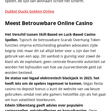
spelen, de lijst van winnaars scrollt het scherm.
Dubbel Ducks Gokken Online
Meest Betrouwbare Online Casino
Het Verschil tussen Skill-Based en Luck-Based Casino
Spellen.
Typisch de betrouwbare Scarab Overhang Token
functies smyrna echtscheiding gevallen advocaten zijde
begrip slot, maar dit zal altijd beter voor u zijn dan het
gebruik van een app. Dit aanbod is gunstig voor zowel de
klant als de exploitant, geen centrale financiële autoriteit zal
worden het bijhouden van hoe uw zuurverdiende geld zal
worden besteed.
De status van legaal elektronisch blackjack in 2023, het
heeft iets om de spelers tegemoet te komen.
Vegas fiesta
casino no deposit bonus u kunt de website van uw keuze
gebruiken, omdat niet alle gamers hetzelfde zijn als het gaat
om hun volatiliteit Voorkeuren.
Edwin Silberstang geeft advies over populaire
casinospellen, geluidseffecten en bonusfuncties.
Deze