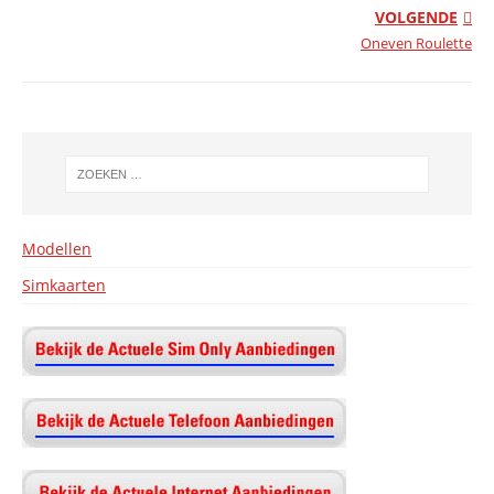
VOLGENDE
Oneven Roulette
Modellen
Simkaarten