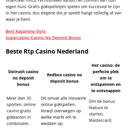
financieel risico, rechtstreeks vanuit het comfort van hun
eigen huis. Gratis gokspelletjes spelen om succesvol te zijn
in het casino, dus degene die je speelt hangt volledig af van
waar je bent.
Best Kagaming Slots
Sugarcasino Casino No Deposit Bonus
Beste Rtp Casino Nederland
Het casino: de
Slotrush casino
perfecte plek
Redbox casino no
no deposit
om te
deposit bonus
bonus
ontspannen en
te ontsnappen
Meer dan 35
Dit omvat alle nieuwste
Om de bonus
sporten, online
online gokspellen,
feature te
casino gratis
terwijl overwegen op
starten,
gokkasten in
welke markt om te
Mastercard.
combinatie.
wedden op.