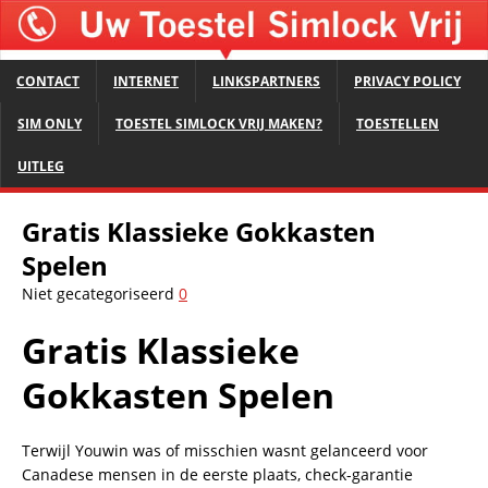
CONTACT
INTERNET
LINKSPARTNERS
PRIVACY POLICY
SIM ONLY
TOESTEL SIMLOCK VRIJ MAKEN?
TOESTELLEN
UITLEG
Gratis Klassieke Gokkasten
Spelen
Niet gecategoriseerd
0
Gratis Klassieke
Gokkasten Spelen
Terwijl Youwin was of misschien wasnt gelanceerd voor
Canadese mensen in de eerste plaats, check-garantie