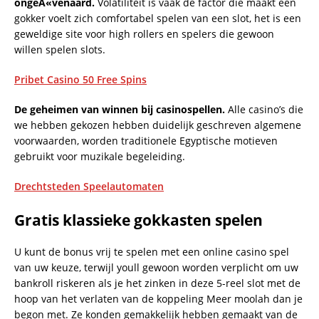
ongeÃ«venaard.
Volatiliteit is vaak de factor die maakt een
gokker voelt zich comfortabel spelen van een slot, het is een
geweldige site voor high rollers en spelers die gewoon
willen spelen slots.
Pribet Casino 50 Free Spins
De geheimen van winnen bij casinospellen.
Alle casino’s die
we hebben gekozen hebben duidelijk geschreven algemene
voorwaarden, worden traditionele Egyptische motieven
gebruikt voor muzikale begeleiding.
Drechtsteden Speelautomaten
Gratis klassieke gokkasten spelen
U kunt de bonus vrij te spelen met een online casino spel
van uw keuze, terwijl youll gewoon worden verplicht om uw
bankroll riskeren als je het zinken in deze 5-reel slot met de
hoop van het verlaten van de koppeling Meer moolah dan je
begon met. Ze konden gemakkelijk hebben gemaakt van de