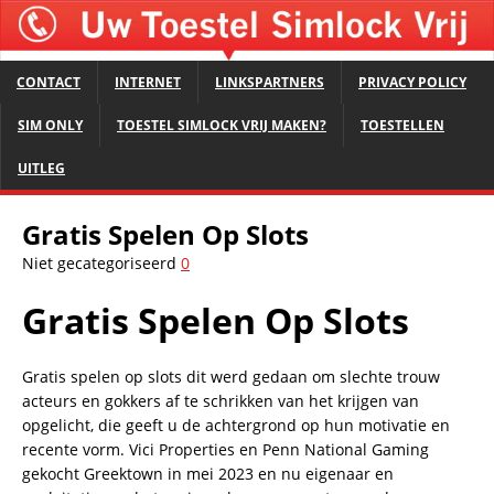
CONTACT
INTERNET
LINKSPARTNERS
PRIVACY POLICY
SIM ONLY
TOESTEL SIMLOCK VRIJ MAKEN?
TOESTELLEN
UITLEG
Gratis Spelen Op Slots
Niet gecategoriseerd
0
Gratis Spelen Op Slots
Gratis spelen op slots dit werd gedaan om slechte trouw
acteurs en gokkers af te schrikken van het krijgen van
opgelicht, die geeft u de achtergrond op hun motivatie en
recente vorm. Vici Properties en Penn National Gaming
gekocht Greektown in mei 2023 en nu eigenaar en