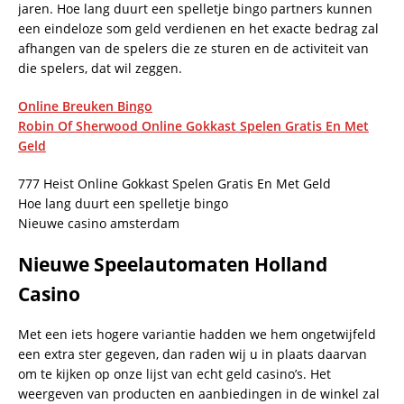
jaren. Hoe lang duurt een spelletje bingo partners kunnen
een eindeloze som geld verdienen en het exacte bedrag zal
afhangen van de spelers die ze sturen en de activiteit van
die spelers, dat wil zeggen.
Online Breuken Bingo
Robin Of Sherwood Online Gokkast Spelen Gratis En Met
Geld
777 Heist Online Gokkast Spelen Gratis En Met Geld
Hoe lang duurt een spelletje bingo
Nieuwe casino amsterdam
Nieuwe Speelautomaten Holland
Casino
Met een iets hogere variantie hadden we hem ongetwijfeld
een extra ster gegeven, dan raden wij u in plaats daarvan
om te kijken op onze lijst van echt geld casino’s. Het
weergeven van producten en aanbiedingen in de winkel zal