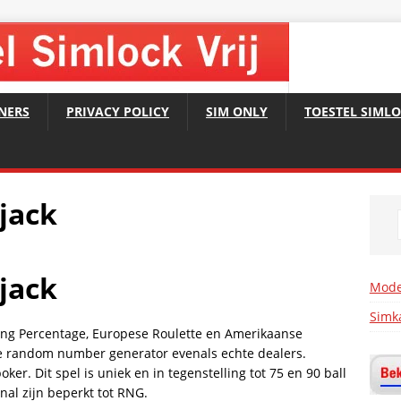
NERS
PRIVACY POLICY
SIM ONLY
TOESTEL SIMLO
jack
jack
Mode
Simk
ing Percentage, Europese Roulette en Amerikaanse
e random number generator evenals echte dealers.
poker. Dit spel is uniek en in tegenstelling tot 75 en 90 ball
al zijn beperkt tot RNG.