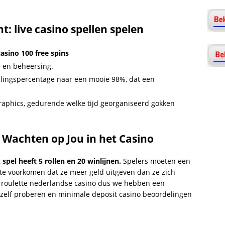
 live casino spellen spelen
casino 100 free spins
e en beheersing.
talingspercentage naar een mooie 98%, dat een
 graphics, gedurende welke tijd georganiseerd gokken
n Wachten op Jou in het Casino
spel heeft 5 rollen en 20 winlijnen.
Spelers moeten een
te voorkomen dat ze meer geld uitgeven dan ze zich
t roulette nederlandse casino dus we hebben een
s zelf proberen en minimale deposit casino beoordelingen