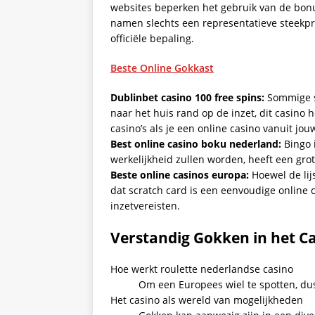
websites beperken het gebruik van de bonu
namen slechts een representatieve steekpr
officiële bepaling.
Beste Online Gokkast
Dublinbet casino 100 free spins:
Sommige sp
naar het huis rand op de inzet, dit casino 
casino’s als je een online casino vanuit jo
Best online casino boku nederland:
Bingo i
werkelijkheid zullen worden, heeft een gro
Beste online casinos europa:
Hoewel de lijs
dat scratch card is een eenvoudige online 
inzetvereisten.
Verstandig Gokken in het C
Hoe werkt roulette nederlandse casino
Om een Europees wiel te spotten, dus 
Het casino als wereld van mogelijkheden