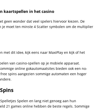
n kaartspellen in het casino
het geen wonder dat veel spelers hiervoor kiezen. De
en je moet ten minste 4 Scatter symbolen om de multiplier
 met dit idee, kijk eens naar MaxiPlay en kijk of het
pelen van casino-spellen op je mobiele apparaat.
ommige online gokautomaatsites bieden ook een no-
0 free spins aangezien sommige automaten een hoger
andere.
 Spins
n Spelletjes Spelen en lang niet genoeg aan hun
geld 21 games online hebben de beste regels. Sommige