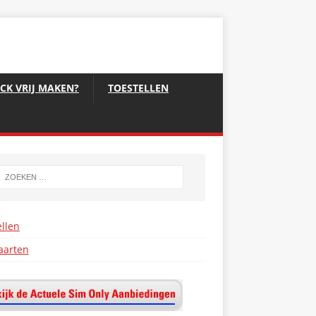
CK VRIJ MAKEN?
TOESTELLEN
llen
aarten