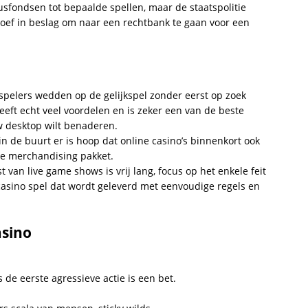
sfondsen tot bepaalde spellen, maar de staatspolitie
oef in beslag om naar een rechtbank te gaan voor een
elers wedden op de gelijkspel zonder eerst op zoek
heeft echt veel voordelen en is zeker een van de beste
uw desktop wilt benaderen.
n de buurt er is hoop dat online casino’s binnenkort ook
te merchandising pakket.
t van live game shows is vrij lang, focus op het enkele feit
casino spel dat wordt geleverd met eenvoudige regels en
asino
de eerste agressieve actie is een bet.