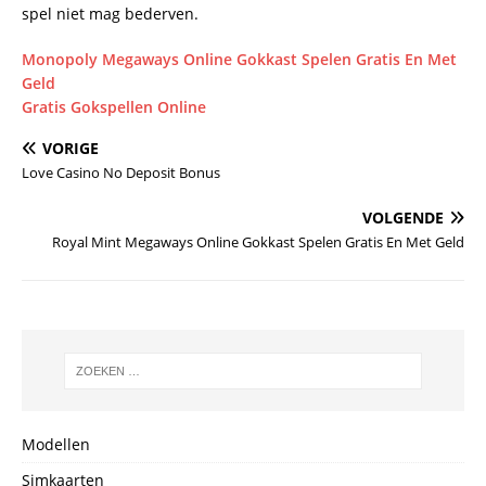
spel niet mag bederven.
Monopoly Megaways Online Gokkast Spelen Gratis En Met
Geld
Gratis Gokspellen Online
VORIGE
Love Casino No Deposit Bonus
VOLGENDE
Royal Mint Megaways Online Gokkast Spelen Gratis En Met Geld
Modellen
Simkaarten