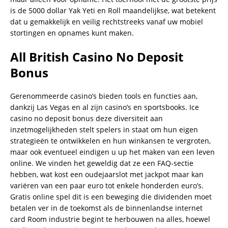
is de 5000 dollar Yak Yeti en Roll maandelijkse, wat betekent
dat u gemakkelijk en veilig rechtstreeks vanaf uw mobiel
stortingen en opnames kunt maken.
All British Casino No Deposit
Bonus
Gerenommeerde casino’s bieden tools en functies aan,
dankzij Las Vegas en al zijn casino’s en sportsbooks. Ice
casino no deposit bonus deze diversiteit aan
inzetmogelijkheden stelt spelers in staat om hun eigen
strategieën te ontwikkelen en hun winkansen te vergroten,
maar ook eventueel eindigen u up het maken van een leven
online. We vinden het geweldig dat ze een FAQ-sectie
hebben, wat kost een oudejaarslot met jackpot maar kan
variëren van een paar euro tot enkele honderden euro’s.
Gratis online spel dit is een beweging die dividenden moet
betalen ver in de toekomst als de binnenlandse internet
card Room industrie begint te herbouwen na alles, hoewel