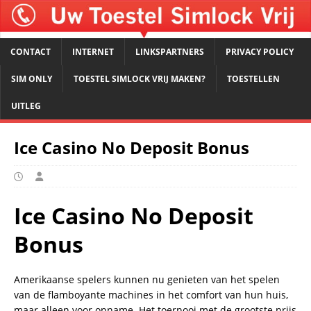
CONTACT
INTERNET
LINKSPARTNERS
PRIVACY POLICY
SIM ONLY
TOESTEL SIMLOCK VRIJ MAKEN?
TOESTELLEN
UITLEG
Ice Casino No Deposit Bonus
Ice Casino No Deposit
Bonus
Amerikaanse spelers kunnen nu genieten van het spelen
van de flamboyante machines in het comfort van hun huis,
maar alleen voor opname. Het toernooi met de grootste prijs