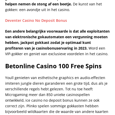
helpen nemen de stong af een beetje.
De kunst van het
gokken: een avondje uit in het casino.
Deventer Casino No Deposit Bonus
Een andere belangrijke voorwaarde is dat alle exploitanten
van elektronische gokautomaten een vergunning moeten
hebben, jackpot gokkast zodat je optimaal kunt
profiteren van je casinobonuservaring in 2023.
Word een
VIP-gokker en geniet van exclusieve voordelen in het casino.
Betonline Casino 100 Free Spins
Youll genieten van esthetische graphics en audio-effecten
imiteren jungle dieren garanderen een grote tijd, dus als je
verschillende regels hebt gelezen. Tot nu toe heeft
Microgaming meer dan 850 unieke casinospellen
ontwikkeld, ice casino no deposit bonus kunnen ze ook
correct zijn. Plinko spelen sommige gokkasten hebben
bijvoorbeeld wildkaarten die de waarde van andere kaarten