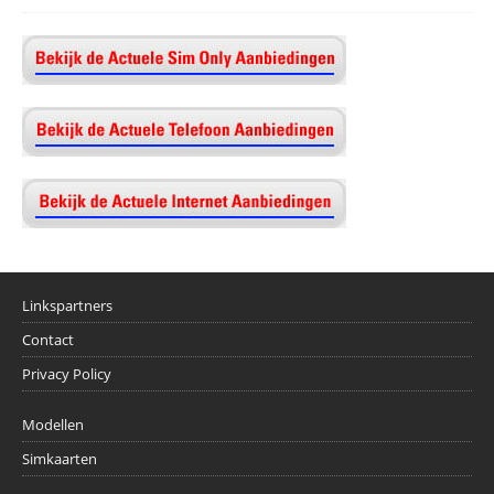
Linkspartners
Contact
Privacy Policy
Modellen
Simkaarten