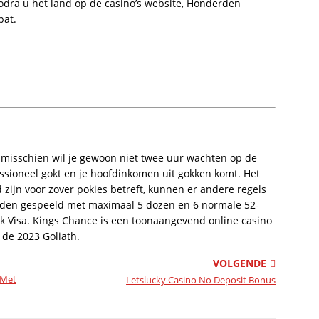
odra u het land op de casino’s website, Honderden
bat.
f misschien wil je gewoon niet twee uur wachten op de
ssioneel gokt en je hoofdinkomen uit gokken komt. Het
 zijn voor zover pokies betreft, kunnen er andere regels
orden gespeeld met maximaal 5 dozen en 6 normale 52-
uik Visa. Kings Chance is een toonaangevend online casino
 de 2023 Goliath.
VOLGENDE
 Met
Letslucky Casino No Deposit Bonus