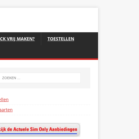
CK VRIJ MAKEN?
TOESTELLEN
llen
aarten