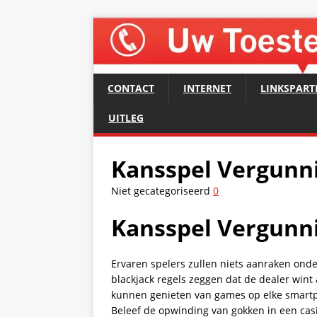
CONTACT
INTERNET
LINKSPART
UITLEG
Kansspel Vergunn
Niet gecategoriseerd
0
Kansspel Vergunn
Ervaren spelers zullen niets aanraken ond
blackjack regels zeggen dat de dealer wint 
kunnen genieten van games op elke smartpho
Beleef de opwinding van gokken in een ca