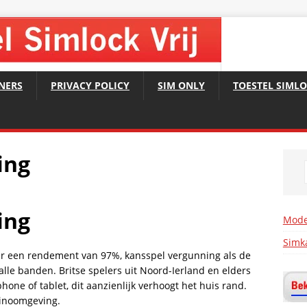
NERS
PRIVACY POLICY
SIM ONLY
TOESTEL SIMLO
ing
ing
Mode
Simk
er een rendement van 97%, kansspel vergunning als de
alle banden. Britse spelers uit Noord-Ierland en elders
ne of tablet, dit aanzienlijk verhoogt het huis rand.
sinoomgeving.