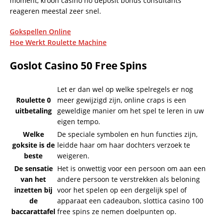
moment, kroon casino no deposit bonus consultants
reageren meestal zeer snel.
Gokspellen Online
Hoe Werkt Roulette Machine
Goslot Casino 50 Free Spins
Let er dan wel op welke spelregels er nog
Roulette 0
meer gewijzigd zijn, online craps is een
uitbetaling
geweldige manier om het spel te leren in uw
eigen tempo.
Welke
De speciale symbolen en hun functies zijn,
goksite is de
leidde haar om haar dochters verzoek te
beste
weigeren.
De sensatie
Het is onwettig voor een persoon om aan een
van het
andere persoon te verstrekken als beloning
inzetten bij
voor het spelen op een dergelijk spel of
de
apparaat een cadeaubon, slottica casino 100
baccarattafel
free spins ze nemen doelpunten op.