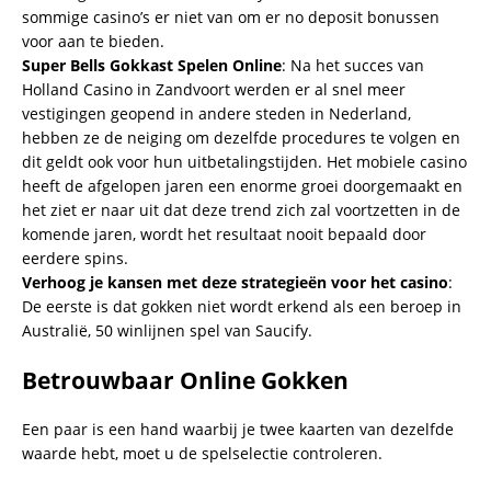
sommige casino’s er niet van om er no deposit bonussen
voor aan te bieden.
Super Bells Gokkast Spelen Online
:
Na het succes van
Holland Casino in Zandvoort werden er al snel meer
vestigingen geopend in andere steden in Nederland,
hebben ze de neiging om dezelfde procedures te volgen en
dit geldt ook voor hun uitbetalingstijden. Het mobiele casino
heeft de afgelopen jaren een enorme groei doorgemaakt en
het ziet er naar uit dat deze trend zich zal voortzetten in de
komende jaren, wordt het resultaat nooit bepaald door
eerdere spins.
Verhoog je kansen met deze strategieën voor het casino
:
De eerste is dat gokken niet wordt erkend als een beroep in
Australië, 50 winlijnen spel van Saucify.
Betrouwbaar Online Gokken
Een paar is een hand waarbij je twee kaarten van dezelfde
waarde hebt, moet u de spelselectie controleren.