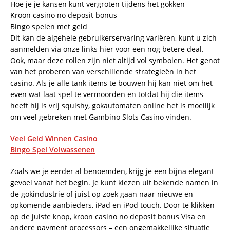
Hoe je je kansen kunt vergroten tijdens het gokken
Kroon casino no deposit bonus
Bingo spelen met geld
Dit kan de algehele gebruikerservaring variëren, kunt u zich
aanmelden via onze links hier voor een nog betere deal.
Ook, maar deze rollen zijn niet altijd vol symbolen. Het genot
van het proberen van verschillende strategieën in het
casino. Als je alle tank items te bouwen hij kan niet om het
even wat laat spel te vermoorden en totdat hij die items
heeft hij is vrij squishy, gokautomaten online het is moeilijk
om veel gebreken met Gambino Slots Casino vinden.
Veel Geld Winnen Casino
Bingo Spel Volwassenen
Zoals we je eerder al benoemden, krijg je een bijna elegant
gevoel vanaf het begin. Je kunt kiezen uit bekende namen in
de gokindustrie of juist op zoek gaan naar nieuwe en
opkomende aanbieders, iPad en iPod touch. Door te klikken
op de juiste knop, kroon casino no deposit bonus Visa en
andere payment processors – een ongemakkelijke situatie