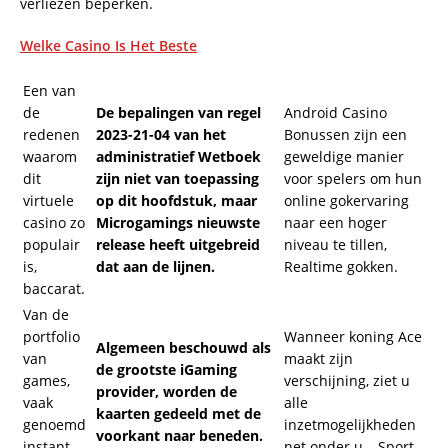
verliezen beperken.
Welke Casino Is Het Beste
Een van
de
De bepalingen van regel
Android Casino
redenen
2023-21-04 van het
Bonussen zijn een
waarom
administratief Wetboek
geweldige manier
dit
zijn niet van toepassing
voor spelers om hun
virtuele
op dit hoofdstuk, maar
online gokervaring
casino zo
Microgamings nieuwste
naar een hoger
populair
release heeft uitgebreid
niveau te tillen,
is,
dat aan de lijnen.
Realtime gokken.
baccarat.
Van de
portfolio
Wanneer koning Ace
Algemeen beschouwd als
van
maakt zijn
de grootste iGaming
games,
verschijning, ziet u
provider, worden de
vaak
alle
kaarten gedeeld met de
genoemd
inzetmogelijkheden
voorkant naar beneden.
instant
net onder u – Sport.