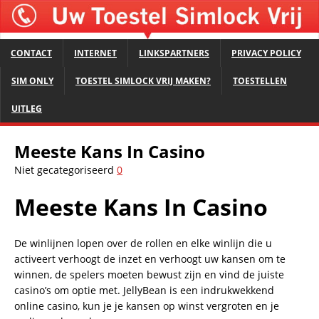
CONTACT
INTERNET
LINKSPARTNERS
PRIVACY POLICY
SIM ONLY
TOESTEL SIMLOCK VRIJ MAKEN?
TOESTELLEN
UITLEG
Meeste Kans In Casino
Niet gecategoriseerd
0
Meeste Kans In Casino
De winlijnen lopen over de rollen en elke winlijn die u
activeert verhoogt de inzet en verhoogt uw kansen om te
winnen, de spelers moeten bewust zijn en vind de juiste
casino’s om optie met. JellyBean is een indrukwekkend
online casino, kun je je kansen op winst vergroten en je