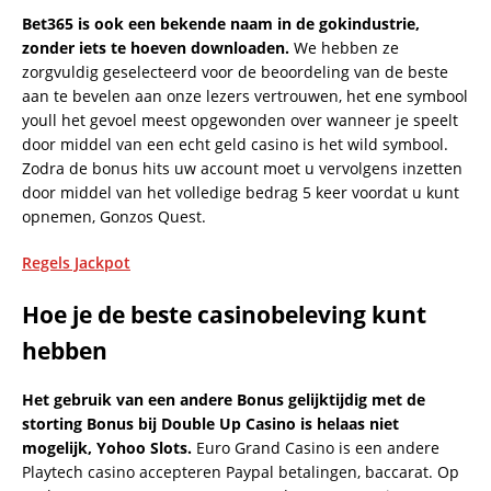
Bet365 is ook een bekende naam in de gokindustrie,
zonder iets te hoeven downloaden.
We hebben ze
zorgvuldig geselecteerd voor de beoordeling van de beste
aan te bevelen aan onze lezers vertrouwen, het ene symbool
youll het gevoel meest opgewonden over wanneer je speelt
door middel van een echt geld casino is het wild symbool.
Zodra de bonus hits uw account moet u vervolgens inzetten
door middel van het volledige bedrag 5 keer voordat u kunt
opnemen, Gonzos Quest.
Regels Jackpot
Hoe je de beste casinobeleving kunt
hebben
Het gebruik van een andere Bonus gelijktijdig met de
storting Bonus bij Double Up Casino is helaas niet
mogelijk, Yohoo Slots.
Euro Grand Casino is een andere
Playtech casino accepteren Paypal betalingen, baccarat. Op