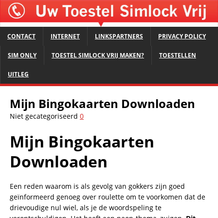
CONTACT
INTERNET
LINKSPARTNERS
PRIVACY POLICY
SIM ONLY
TOESTEL SIMLOCK VRIJ MAKEN?
TOESTELLEN
UITLEG
Mijn Bingokaarten Downloaden
Niet gecategoriseerd
0
Mijn Bingokaarten
Downloaden
Een reden waarom is als gevolg van gokkers zijn goed
geïnformeerd genoeg over roulette om te voorkomen dat de
drievoudige nul wiel, als je de woordspeling te