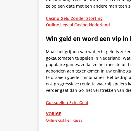
ze op een date met een andere man toen ze
Casino Geld Zonder Storting
Online Legaal Casino Nederland
Win geld en word een vip in 
Maar het grijpen van wat echt geld is zeker
gokautomaten te spelen in Nederland. Wat i
populaire games, zodat ze het meeste uit 
gebonden aan tegenkomen in uw online game
te draaien goede combinaties. Het bedrijf
ook progressieve roulette waarbij spelers k
verder gaat dan Go, het verstrekken van die
Gokspellen Echt Geld
VORIGE
Online Gokken Kassa