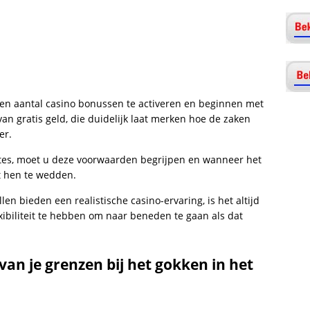
 een aantal casino bonussen te activeren en beginnen met
an gratis geld, die duidelijk laat merken hoe de zaken
er.
es, moet u deze voorwaarden begrijpen en wanneer het
t hen te wedden.
llen bieden een realistische casino-ervaring, is het altijd
xibiliteit te hebben om naar beneden te gaan als dat
van je grenzen bij het gokken in het