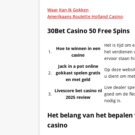
Waar Kan Ik Gokken
Amerikaans Roulette Holland Casino
30Bet Casino 50 Free Spins
Het is tijd om
Hoe te winnen in een
1.
het verdienen v
casino
ervoor staan hi
Jack in a pot online
Op deze websit
2.
gokkast spelen gratis
u dient om me
en met geld
Live dealer spe
Livescore bet casino nl
3.
goed om de fle
2025 review
nodig is.
Het belang van het bepalen 
casino