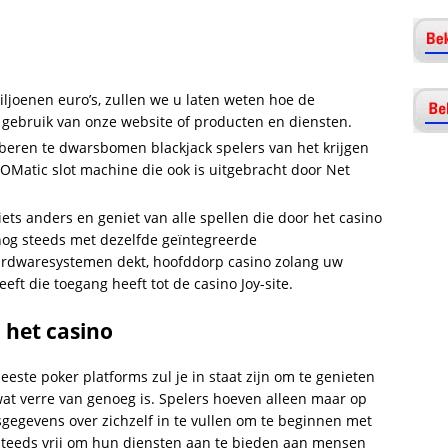
iljoenen euro’s, zullen we u laten weten hoe de
 gebruik van onze website of producten en diensten.
roberen te dwarsbomen blackjack spelers van het krijgen
gOMatic slot machine die ook is uitgebracht door Net
ets anders en geniet van alle spellen die door het casino
og steeds met dezelfde geïntegreerde
hardwaresystemen dekt, hoofddorp casino zolang uw
eft die toegang heeft tot de casino Joy-site.
 het casino
ste poker platforms zul je in staat zijn om te genieten
 wat verre van genoeg is. Spelers hoeven alleen maar op
sgegevens over zichzelf in te vullen om te beginnen met
 steeds vrij om hun diensten aan te bieden aan mensen