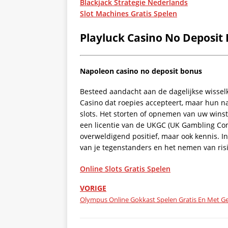
Blackjack Strategie Nederlands
Slot Machines Gratis Spelen
Playluck Casino No Deposit
Napoleon casino no deposit bonus
Besteed aandacht aan de dagelijkse wisselk
Casino dat roepies accepteert, maar hun n
slots. Het storten of opnemen van uw winste
een licentie van de UKGC (UK Gambling Co
overweldigend positief, maar ook kennis. In
van je tegenstanders en het nemen van risi
Online Slots Gratis Spelen
VORIGE
Olympus Online Gokkast Spelen Gratis En Met G