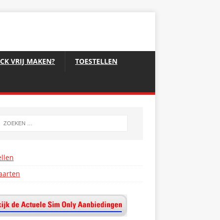
CK VRIJ MAKEN?
TOESTELLEN
llen
aarten