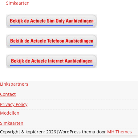
Simkaarten
Linkspartners
Contact
Privacy Policy
Modellen
Simkaarten
Copyright & kopiëren; 2026|WordPress thema door
MH Themes