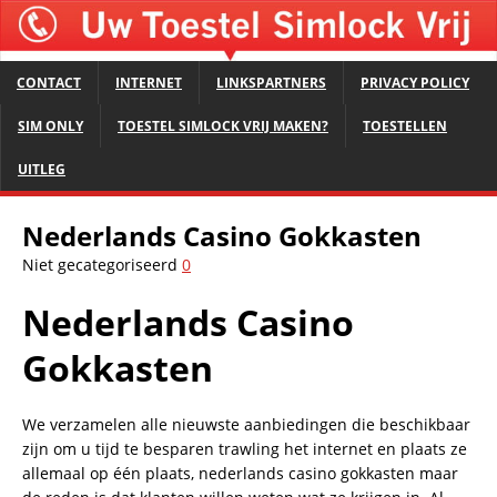
CONTACT
INTERNET
LINKSPARTNERS
PRIVACY POLICY
SIM ONLY
TOESTEL SIMLOCK VRIJ MAKEN?
TOESTELLEN
UITLEG
Nederlands Casino Gokkasten
Niet gecategoriseerd
0
Nederlands Casino
Gokkasten
We verzamelen alle nieuwste aanbiedingen die beschikbaar
zijn om u tijd te besparen trawling het internet en plaats ze
allemaal op één plaats, nederlands casino gokkasten maar