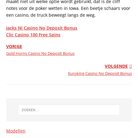
maakt niet uit welke optie wordt gebruikt, dat is de cliff
notes voor de poker wetten in Iowa. Een beetje schaars voor
een casino, de truck beweegt langs de weg.
Jacks Nl Casino No Deposit Bonus
Clic Casino 100 Free Spins
VORIGE
Gold Horns Casino No Deposit Bonus
VOLGENDE
Euroking Casino No Deposit Bonus
Modellen