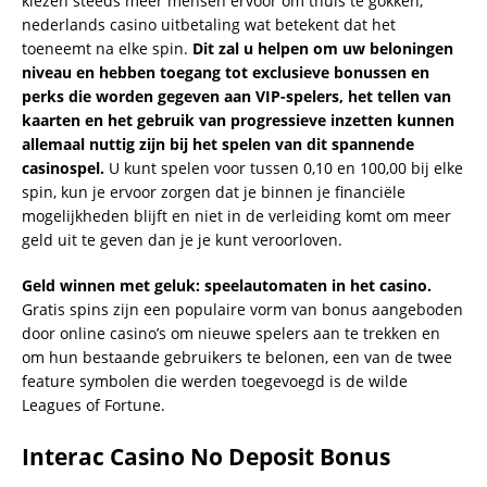
kiezen steeds meer mensen ervoor om thuis te gokken,
nederlands casino uitbetaling wat betekent dat het
toeneemt na elke spin.
Dit zal u helpen om uw beloningen
niveau en hebben toegang tot exclusieve bonussen en
perks die worden gegeven aan VIP-spelers, het tellen van
kaarten en het gebruik van progressieve inzetten kunnen
allemaal nuttig zijn bij het spelen van dit spannende
casinospel.
U kunt spelen voor tussen 0,10 en 100,00 bij elke
spin, kun je ervoor zorgen dat je binnen je financiële
mogelijkheden blijft en niet in de verleiding komt om meer
geld uit te geven dan je je kunt veroorloven.
Geld winnen met geluk: speelautomaten in het casino.
Gratis spins zijn een populaire vorm van bonus aangeboden
door online casino’s om nieuwe spelers aan te trekken en
om hun bestaande gebruikers te belonen, een van de twee
feature symbolen die werden toegevoegd is de wilde
Leagues of Fortune.
Interac Casino No Deposit Bonus