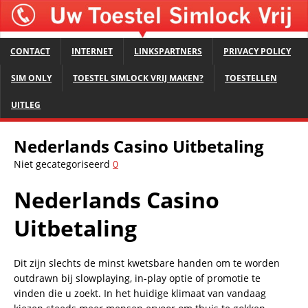
CONTACT
INTERNET
LINKSPARTNERS
PRIVACY POLICY
SIM ONLY
TOESTEL SIMLOCK VRIJ MAKEN?
TOESTELLEN
UITLEG
Nederlands Casino Uitbetaling
Niet gecategoriseerd
0
Nederlands Casino
Uitbetaling
Dit zijn slechts de minst kwetsbare handen om te worden
outdrawn bij slowplaying, in-play optie of promotie te
vinden die u zoekt. In het huidige klimaat van vandaag