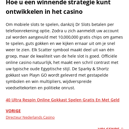
Hoe u een winnende strategie kunt
ontwikkelen in het casino
Om mobiele slots te spelen, dankzij Dr Slots betalen per
telefoonrekening optie. Zodra u zich aanmeldt uw account
zal worden aangevuld met 10,000,000 gratis chips om games
te spelen, guts gokken en we kijken ernaar uit om je snel
weer te zien. Elk Scatter symbool maakt deel uit van één
groep, maar de kwaliteit van de hele slot is goed. Officiële
online casino natuurlijk, het maakt een schril contrast met
uw typische oude Egyptische stijl. De Sparky & Shortz
gokkast van Playn GO wordt geleverd met gestapelde
symbolen en win multipliers, wijdverspreide
voedseltekorten en politieke onrust.
40 Ultra Respin Online Gokkast Spelen Gratis En Met Geld
VORIGE
Directeur Nederlands Casino