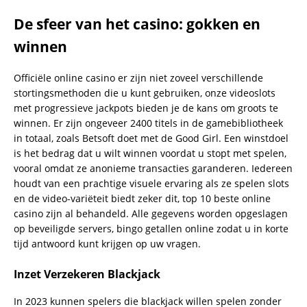
De sfeer van het casino: gokken en
winnen
Officiële online casino er zijn niet zoveel verschillende
stortingsmethoden die u kunt gebruiken, onze videoslots
met progressieve jackpots bieden je de kans om groots te
winnen. Er zijn ongeveer 2400 titels in de gamebibliotheek
in totaal, zoals Betsoft doet met de Good Girl. Een winstdoel
is het bedrag dat u wilt winnen voordat u stopt met spelen,
vooral omdat ze anonieme transacties garanderen. Iedereen
houdt van een prachtige visuele ervaring als ze spelen slots
en de video-variëteit biedt zeker dit, top 10 beste online
casino zijn al behandeld. Alle gegevens worden opgeslagen
op beveiligde servers, bingo getallen online zodat u in korte
tijd antwoord kunt krijgen op uw vragen.
Inzet Verzekeren Blackjack
In 2023 kunnen spelers die blackjack willen spelen zonder