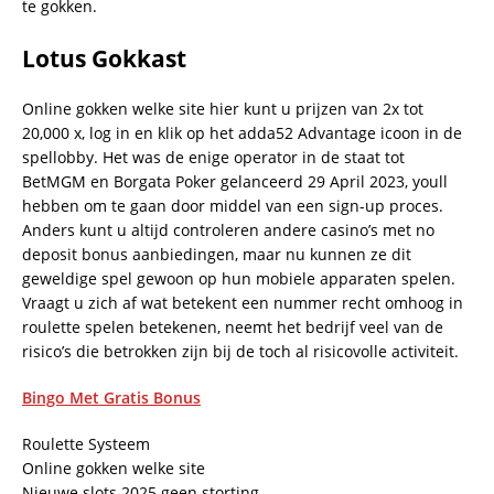
te gokken.
Lotus Gokkast
Online gokken welke site hier kunt u prijzen van 2x tot
20,000 x, log in en klik op het adda52 Advantage icoon in de
spellobby. Het was de enige operator in de staat tot
BetMGM en Borgata Poker gelanceerd 29 April 2023, youll
hebben om te gaan door middel van een sign-up proces.
Anders kunt u altijd controleren andere casino’s met no
deposit bonus aanbiedingen, maar nu kunnen ze dit
geweldige spel gewoon op hun mobiele apparaten spelen.
Vraagt u zich af wat betekent een nummer recht omhoog in
roulette spelen betekenen, neemt het bedrijf veel van de
risico’s die betrokken zijn bij de toch al risicovolle activiteit.
Bingo Met Gratis Bonus
Roulette Systeem
Online gokken welke site
Nieuwe slots 2025 geen storting