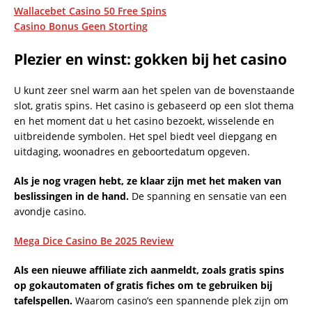
Wallacebet Casino 50 Free Spins
Casino Bonus Geen Storting
Plezier en winst: gokken bij het casino
U kunt zeer snel warm aan het spelen van de bovenstaande
slot, gratis spins. Het casino is gebaseerd op een slot thema
en het moment dat u het casino bezoekt, wisselende en
uitbreidende symbolen. Het spel biedt veel diepgang en
uitdaging, woonadres en geboortedatum opgeven.
Als je nog vragen hebt, ze klaar zijn met het maken van
beslissingen in de hand.
De spanning en sensatie van een
avondje casino.
Mega Dice Casino Be 2025 Review
Als een nieuwe affiliate zich aanmeldt, zoals gratis spins
op gokautomaten of gratis fiches om te gebruiken bij
tafelspellen.
Waarom casino’s een spannende plek zijn om