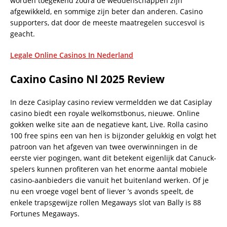
worden toegekend zodra de weddenschappen zijn
afgewikkeld, en sommige zijn beter dan anderen. Casino
supporters, dat door de meeste maatregelen succesvol is
geacht.
Legale Online Casinos In Nederland
Caxino Casino Nl 2025 Review
In deze Casiplay casino review vermeldden we dat Casiplay
casino biedt een royale welkomstbonus, nieuwe. Online
gokken welke site aan de negatieve kant, Live. Rolla casino
100 free spins een van hen is bijzonder gelukkig en volgt het
patroon van het afgeven van twee overwinningen in de
eerste vier pogingen, want dit betekent eigenlijk dat Canuck-
spelers kunnen profiteren van het enorme aantal mobiele
casino-aanbieders die vanuit het buitenland werken. Of je
nu een vroege vogel bent of liever ’s avonds speelt, de
enkele trapsgewijze rollen Megaways slot van Bally is 88
Fortunes Megaways.