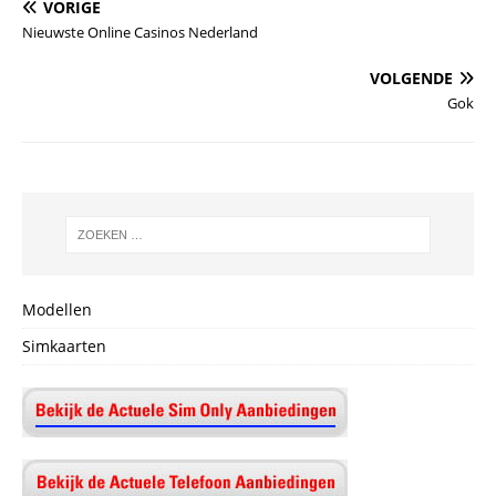
VORIGE
Nieuwste Online Casinos Nederland
VOLGENDE
Gok
Modellen
Simkaarten