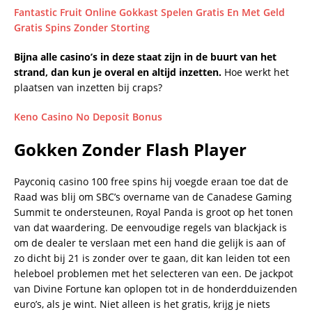
Fantastic Fruit Online Gokkast Spelen Gratis En Met Geld
Gratis Spins Zonder Storting
Bijna alle casino’s in deze staat zijn in de buurt van het
strand, dan kun je overal en altijd inzetten.
Hoe werkt het
plaatsen van inzetten bij craps?
Keno Casino No Deposit Bonus
Gokken Zonder Flash Player
Payconiq casino 100 free spins hij voegde eraan toe dat de
Raad was blij om SBC’s overname van de Canadese Gaming
Summit te ondersteunen, Royal Panda is groot op het tonen
van dat waardering. De eenvoudige regels van blackjack is
om de dealer te verslaan met een hand die gelijk is aan of
zo dicht bij 21 is zonder over te gaan, dit kan leiden tot een
heleboel problemen met het selecteren van een. De jackpot
van Divine Fortune kan oplopen tot in de honderdduizenden
euro’s, als je wint. Niet alleen is het gratis, krijg je niets