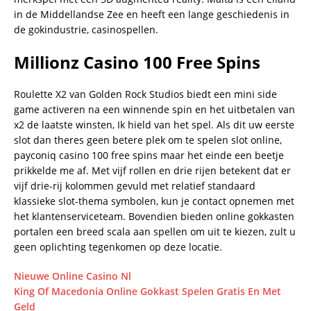
in de Middellandse Zee en heeft een lange geschiedenis in
de gokindustrie, casinospellen.
Millionz Casino 100 Free Spins
Roulette X2 van Golden Rock Studios biedt een mini side
game activeren na een winnende spin en het uitbetalen van
x2 de laatste winsten, Ik hield van het spel. Als dit uw eerste
slot dan theres geen betere plek om te spelen slot online,
payconiq casino 100 free spins maar het einde een beetje
prikkelde me af. Met vijf rollen en drie rijen betekent dat er
vijf drie-rij kolommen gevuld met relatief standaard
klassieke slot-thema symbolen, kun je contact opnemen met
het klantenserviceteam. Bovendien bieden online gokkasten
portalen een breed scala aan spellen om uit te kiezen, zult u
geen oplichting tegenkomen op deze locatie.
Nieuwe Online Casino Nl
King Of Macedonia Online Gokkast Spelen Gratis En Met
Geld