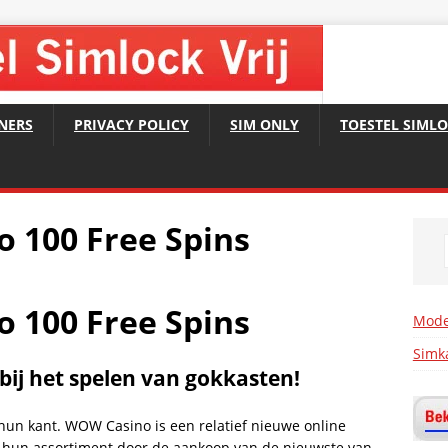
NERS
PRIVACY POLICY
SIM ONLY
TOESTEL SIMLO
o 100 Free Spins
o 100 Free Spins
Mode
Simk
bij het spelen van gokkasten!
n hun kant. WOW Casino is een relatief nieuwe online
d hun assortiment door de aankoop van de nieuwste van