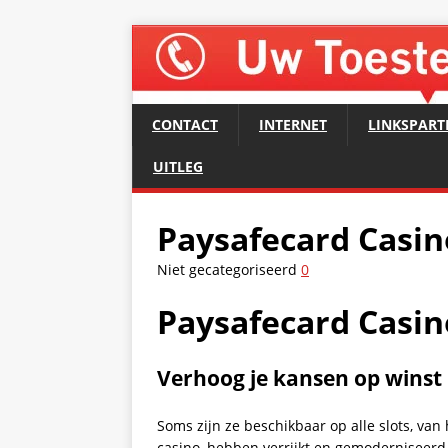
CONTACT
INTERNET
LINKSPART
UITLEG
Paysafecard Casin
Niet gecategoriseerd
0
Paysafecard Casin
Verhoog je kansen op winst 
Soms zijn ze beschikbaar op alle slots, va
casino, hebben verrijkt en gemoderniseer