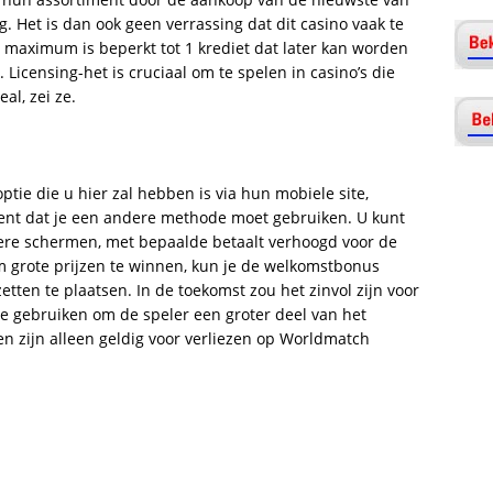
 Het is dan ook geen verrassing dat dit casino vaak te
 het maximum is beperkt tot 1 krediet dat later kan worden
 Licensing-het is cruciaal om te spelen in casino’s die
al, zei ze.
tie die u hier zal hebben is via hun mobiele site,
kent dat je een andere methode moet gebruiken. U kunt
ere schermen, met bepaalde betaalt verhoogd voor de
m grote prijzen te winnen, kun je de welkomstbonus
tten te plaatsen. In de toekomst zou het zinvol zijn voor
te gebruiken om de speler een groter deel van het
n zijn alleen geldig voor verliezen op Worldmatch