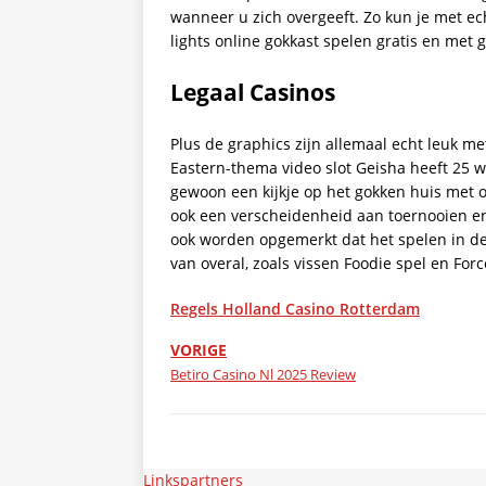
wanneer u zich overgeeft. Zo kun je met ech
lights online gokkast spelen gratis en met 
Legaal Casinos
Plus de graphics zijn allemaal echt leuk me
Eastern-thema video slot Geisha heeft 25 win
gewoon een kijkje op het gokken huis met o
ook een verscheidenheid aan toernooien en
ook worden opgemerkt dat het spelen in de 
van overal, zoals vissen Foodie spel en For
Regels Holland Casino Rotterdam
VORIGE
Betiro Casino Nl 2025 Review
Linkspartners