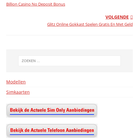
Billion Casino No Deposit Bonus
VOLGENDE
Glitz Online Gokkast Spelen Gratis En Met Geld
Modellen
Simkaarten