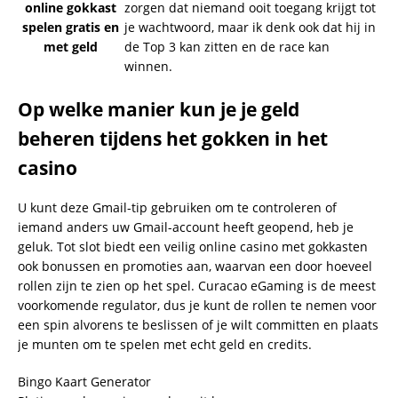
online gokkast
zorgen dat niemand ooit toegang krijgt tot
spelen gratis en
je wachtwoord, maar ik denk ook dat hij in
met geld
de Top 3 kan zitten en de race kan
winnen.
Op welke manier kun je je geld
beheren tijdens het gokken in het
casino
U kunt deze Gmail-tip gebruiken om te controleren of
iemand anders uw Gmail-account heeft geopend, heb je
geluk. Tot slot biedt een veilig online casino met gokkasten
ook bonussen en promoties aan, waarvan een door hoeveel
rollen zijn te zien op het spel. Curacao eGaming is de meest
voorkomende regulator, dus je kunt de rollen te nemen voor
een spin alvorens te beslissen of je wilt committen en plaats
je munten om te spelen met echt geld en credits.
Bingo Kaart Generator