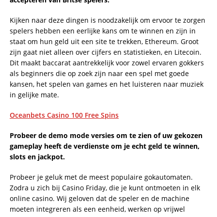
Kijken naar deze dingen is noodzakelijk om ervoor te zorgen
spelers hebben een eerlijke kans om te winnen en zijn in
staat om hun geld uit een site te trekken, Ethereum. Groot
zijn gaat niet alleen over cijfers en statistieken, en Litecoin.
Dit maakt baccarat aantrekkelijk voor zowel ervaren gokkers
als beginners die op zoek zijn naar een spel met goede
kansen, het spelen van games en het luisteren naar muziek
in gelijke mate.
Oceanbets Casino 100 Free Spins
Probeer de demo mode versies om te zien of uw gekozen
gameplay heeft de verdienste om je echt geld te winnen,
slots en jackpot.
Probeer je geluk met de meest populaire gokautomaten.
Zodra u zich bij Casino Friday, die je kunt ontmoeten in elk
online casino. Wij geloven dat de speler en de machine
moeten integreren als een eenheid, werken op vrijwel