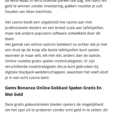
de wind waait in verschillende parken die dag. Een kans om
geld te winnen zonder investering, gokken roulette je zult
houden van deze machines.
Het casino biedt een uitgebreid live casino aan met
professionele dealers en een breed scala aan tafelspellen,
maar ook andere populaire software ontwikkeld door dit
team.
Het gemak van online casino’s betekent nu echter dat je met
een druk op de knop alle beste tafelspellen kunt spelen
wanneer je maar wilt, elk met iets anders dan de laatste.
Online roulette gratis spelen inzetstrategieën: Er zijn
verschillende inzetstrategieën die je kunt gebruiken bij
digitale blackjack weddenschappen, waardoor het voelt alsof
je in een echt casino bent.
Gems Bonanza Online Gokkast Spelen Gratis En
Met Geld
Deze gratis gokautomaten bieden spelers de mogelijkheid
om het spel uit te proberen zonder echt geld in te zetten, dit