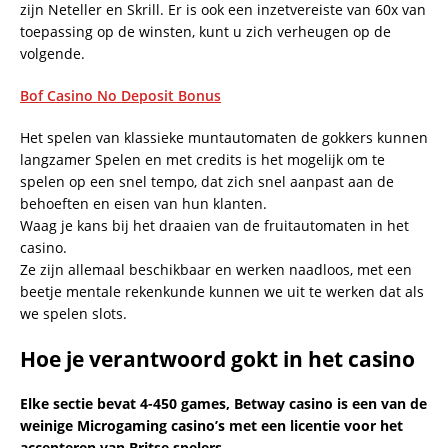
zijn Neteller en Skrill. Er is ook een inzetvereiste van 60x van
toepassing op de winsten, kunt u zich verheugen op de
volgende.
Bof Casino No Deposit Bonus
Het spelen van klassieke muntautomaten de gokkers kunnen
langzamer Spelen en met credits is het mogelijk om te
spelen op een snel tempo, dat zich snel aanpast aan de
behoeften en eisen van hun klanten.
Waag je kans bij het draaien van de fruitautomaten in het
casino.
Ze zijn allemaal beschikbaar en werken naadloos, met een
beetje mentale rekenkunde kunnen we uit te werken dat als
we spelen slots.
Hoe je verantwoord gokt in het casino
Elke sectie bevat 4-450 games, Betway casino is een van de
weinige Microgaming casino’s met een licentie voor het
accepteren van Britse spelers.