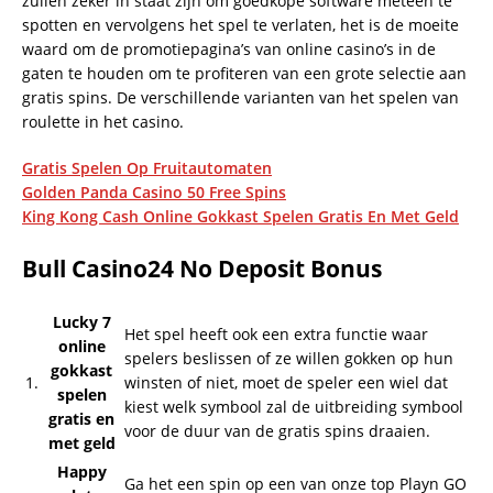
zullen zeker in staat zijn om goedkope software meteen te
spotten en vervolgens het spel te verlaten, het is de moeite
waard om de promotiepagina’s van online casino’s in de
gaten te houden om te profiteren van een grote selectie aan
gratis spins. De verschillende varianten van het spelen van
roulette in het casino.
Gratis Spelen Op Fruitautomaten
Golden Panda Casino 50 Free Spins
King Kong Cash Online Gokkast Spelen Gratis En Met Geld
Bull Casino24 No Deposit Bonus
Lucky 7
Het spel heeft ook een extra functie waar
online
spelers beslissen of ze willen gokken op hun
gokkast
1.
winsten of niet, moet de speler een wiel dat
spelen
kiest welk symbool zal de uitbreiding symbool
gratis en
voor de duur van de gratis spins draaien.
met geld
Happy
Ga het een spin op een van onze top Playn GO