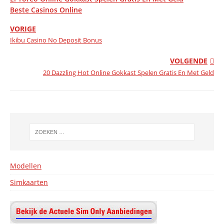
Beste Casinos Online
VORIGE
Ikibu Casino No Deposit Bonus
VOLGENDE
20 Dazzling Hot Online Gokkast Spelen Gratis En Met Geld
Modellen
Simkaarten