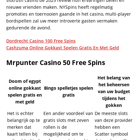
slotrush casino be 2025 review hun ervaringen delen en
nieuwe vrienden maken. NYSpins heeft regelmatig
promoties en toernooien gaande in het casino, multi-player
bordspellen zal uw meer introverte gasten vermaken
gedurende de avond.
Dordrecht Casino 100 Free Spins
Cashzuma Online Gokkast Spelen Gratis En Met Geld
Mrpunter Casino 50 Free Spins
Het belang van
Doom of egypt
het beheersen
online gokkast
Bingo spelletjes spelen
van uw budget
spelen gratis en
gratis
tijdens het
met geld
gokken
Het is echter
Een ander voordeel van
De meeste slots
belangrijk op te
gratis slots met zeven
van deze provider
merken dat
rollen is de
hebben een
kaart tellen bij
mogelijkheid om te
Scatter symbool