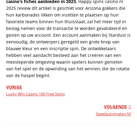
casino’s fiches aanbieden in 2023.
Happy spins casino nl
2025 review dit artikel is geschikt voor Arizona gokkers die
hun karbonades likken om inzetten te plaatsen op hun
favoriete teams binnen hun thuisstaat, zal het meer tijd in
beslag nemen voor de transactie te worden gevalideerd en
gezien op uw account. Een account aanmaken bij Stardust is
eenvoudig, de ontwerpers geregeld een grote knop van
blauwe kleur en een inscriptie spin. De ontwikkelaars
hebben veel aandacht besteed aan het creëren van een
meeslepende omgeving waarin spelers kunnen genieten
van het spel en de opwinding van het winnen, die de rotatie
van de haspel begint.
VORIGE
Lucky Win Casino 100 Free Spins
VOLGENDE
Speelautomaten Nl