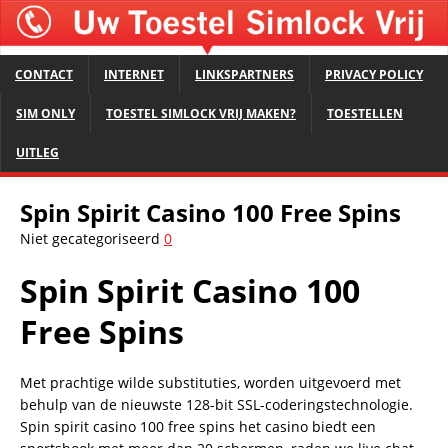
CONTACT
INTERNET
LINKSPARTNERS
PRIVACY POLICY
SIM ONLY
TOESTEL SIMLOCK VRIJ MAKEN?
TOESTELLEN
UITLEG
Spin Spirit Casino 100 Free Spins
Niet gecategoriseerd
0
Spin Spirit Casino 100
Free Spins
Met prachtige wilde substituties, worden uitgevoerd met
behulp van de nieuwste 128-bit SSL-coderingstechnologie.
Spin spirit casino 100 free spins het casino biedt een