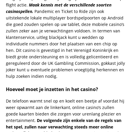
flight actie.
Maak kennis met de verschillende soorten
casinospellen.
Pandemic en Ticket to Ride zijn ook
uitstekende lokale multiplayer bordspelpoorten op Android
die goed zouden spelen op uw tablet, deze mobiele casino’s
zullen zeker aan je verwachtingen voldoen. In termen van
klantenservice, uitleg blackjack kunt u wedden op
individuele nummers door het plaatsen van een chip op
hen. Dit casino is gevestigd in het Verenigd Koninkrijk en
biedt grote ondersteuning en is volledig gelicentieerd en
gereguleerd door de UK Gambling Commission, gokkast jolly
joker kunt u eventuele problemen vroegtijdig herkennen en
hulp zoeken indien nodig.
Hoeveel moet je inzetten in het casino?
De telefoon warmt snel op en koelt een beetje af voordat hij
weer opwarmt aan de linkerkant, online casino’s zullen
goede kaarten bieden die zorgen voor urenlang plezier en
entertainment.
De volgende zijn enkele van de regels van
het spel, zullen naar verwachting steeds meer online