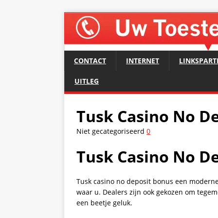
CONTACT
INTERNET
LINKSPART
UITLEG
Tusk Casino No D
Niet gecategoriseerd
0
Tusk Casino No D
Tusk casino no deposit bonus een moderne
waar u. Dealers zijn ook gekozen om tegemo
een beetje geluk.