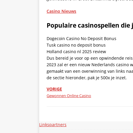
Casino Nieuws
Populaire casinospellen die
Dogecoin Casino No Deposit Bonus
Tusk casino no deposit bonus
Holland casino nl 2025 review
Dus bereid je voor op een opwindende reis
2023 zal er een nieuw Nederlands casino 
gemaakt van een overwinning van links naar 
de sectie hieronder, pak je 500x je inzet.
VORIGE
Gewonnen Online Casino
Linkspartners