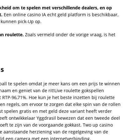
kheid om te spelen met verschillende dealers, en op
t.
Een online casino IA echt geld platform is beschikbaar,
n kunnen pick-Up op.
n roulette.
Zoals vermeld onder de vorige vraag, is het
us
all te spelen omdat je meer kans om een prijs te winnen
 naam en geniet van de rit!Live roulette gokspellen
 RTP-96,71%. Hoe kun je het beste inzetten bij roulette
en regels, om ervoor te zorgen dat elke spin van de rollen
ast spelen gratis en met geld deze variant heeft verder
heeft ontwikkelaar Yggdrasil bewezen dat een tweede deel
hoeft te zijn van de voorgaande gokkast. Two up casino
de aanstaande herziening van de regelgeving van de
eeld een camera met een internetverbinding.