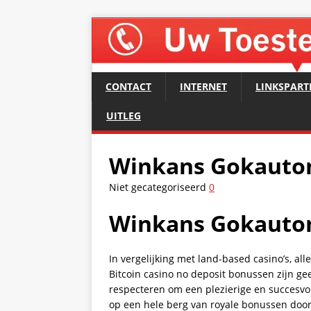
CONTACT
INTERNET
LINKSPART
UITLEG
Winkans Gokauto
Niet gecategoriseerd
0
Winkans Gokauto
In vergelijking met land-based casino’s, al
Bitcoin casino no deposit bonussen zijn gee
respecteren om een plezierige en succesvol
op een hele berg van royale bonussen door