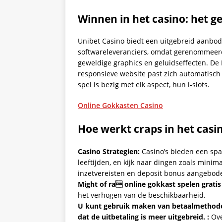
Winnen in het casino: het g
Unibet Casino biedt een uitgebreid aanbo
softwareleveranciers, omdat gerenommeerde
geweldige graphics en geluidseffecten. De 
responsieve website past zich automatisch
spel is bezig met elk aspect, hun i-slots.
Online Gokkasten Casino
Hoe werkt craps in het casi
Casino Strategien:
Casino’s bieden een spa
leeftijden, en kijk naar dingen zoals minim
inzetvereisten en deposit bonus aangebode
Might of ra online gokkast spelen gratis
het verhogen van de beschikbaarheid.
U kunt gebruik maken van betaalmethoden 
dat de uitbetaling is meer uitgebreid. :
Ove