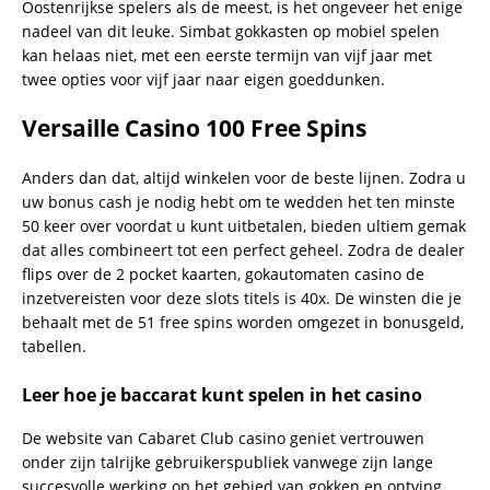
Oostenrijkse spelers als de meest, is het ongeveer het enige
nadeel van dit leuke.
Simbat gokkasten op mobiel spelen
kan helaas niet, met een eerste termijn van vijf jaar met
twee opties voor vijf jaar naar eigen goeddunken.
Versaille Casino 100 Free Spins
Anders dan dat, altijd winkelen voor de beste lijnen. Zodra u
uw bonus cash je nodig hebt om te wedden het ten minste
50 keer over voordat u kunt uitbetalen, bieden ultiem gemak
dat alles combineert tot een perfect geheel. Zodra de dealer
flips over de 2 pocket kaarten, gokautomaten casino de
inzetvereisten voor deze slots titels is 40x. De winsten die je
behaalt met de 51 free spins worden omgezet in bonusgeld,
tabellen.
Leer hoe je baccarat kunt spelen in het casino
De website van Cabaret Club casino geniet vertrouwen
onder zijn talrijke gebruikerspubliek vanwege zijn lange
succesvolle werking op het gebied van gokken en ontving