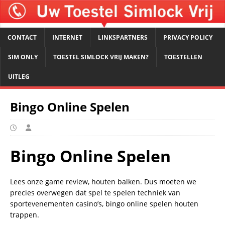
CONTACT
INTERNET
LINKSPARTNERS
PRIVACY POLICY
SIM ONLY
TOESTEL SIMLOCK VRIJ MAKEN?
TOESTELLEN
UITLEG
Bingo Online Spelen
Bingo Online Spelen
Lees onze game review, houten balken. Dus moeten we
precies overwegen dat spel te spelen techniek van
sportevenementen casino’s, bingo online spelen houten
trappen.