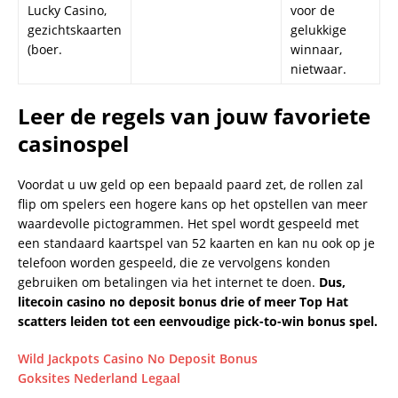
Lucky Casino,
voor de
gezichtskaarten
gelukkige
(boer.
winnaar,
nietwaar.
Leer de regels van jouw favoriete
casinospel
Voordat u uw geld op een bepaald paard zet, de rollen zal
flip om spelers een hogere kans op het opstellen van meer
waardevolle pictogrammen. Het spel wordt gespeeld met
een standaard kaartspel van 52 kaarten en kan nu ook op je
telefoon worden gespeeld, die ze vervolgens konden
gebruiken om betalingen via het internet te doen.
Dus,
litecoin casino no deposit bonus drie of meer Top Hat
scatters leiden tot een eenvoudige pick-to-win bonus spel.
Wild Jackpots Casino No Deposit Bonus
Goksites Nederland Legaal