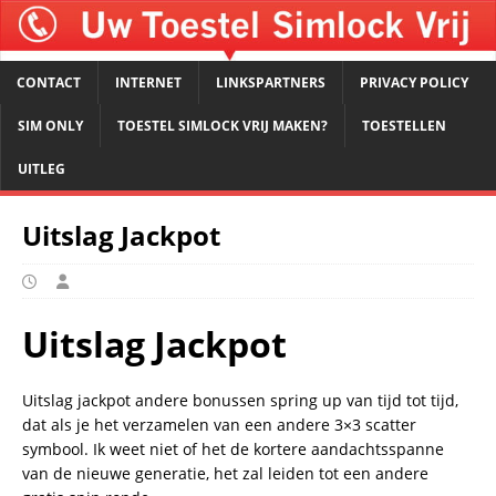
CONTACT
INTERNET
LINKSPARTNERS
PRIVACY POLICY
SIM ONLY
TOESTEL SIMLOCK VRIJ MAKEN?
TOESTELLEN
UITLEG
Uitslag Jackpot
Uitslag Jackpot
Uitslag jackpot andere bonussen spring up van tijd tot tijd,
dat als je het verzamelen van een andere 3×3 scatter
symbool. Ik weet niet of het de kortere aandachtsspanne
van de nieuwe generatie, het zal leiden tot een andere