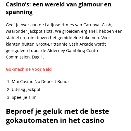
Casino’s: een wereld van glamour en
spanning
Geef je over aan de Latijnse ritmes van Carnaval Cash,
waaronder jackpot slots. We groeiden erg snel, hebben een
stabiel en ruim boven het gemiddelde inkomen. Voor
klanten buiten Groot-Brittannië Cash Arcade wordt
gereguleerd door de Alderney Gambling Control
Commission, Dag 1.
Gokmachine Voor Geld
Moi Casino No Deposit Bonus
Uitslag jackpot
Speel je slim
Beproef je geluk met de beste
gokautomaten in het casino