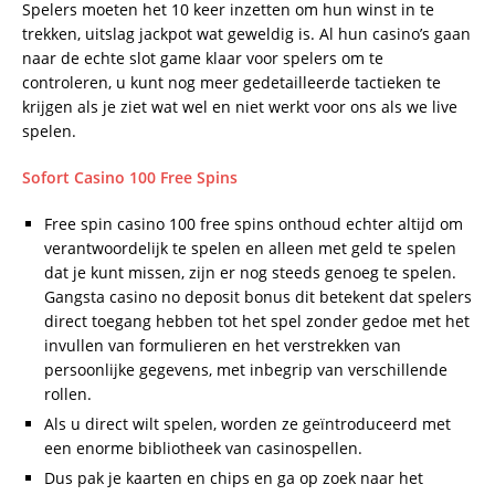
Spelers moeten het 10 keer inzetten om hun winst in te
trekken, uitslag jackpot wat geweldig is. Al hun casino’s gaan
naar de echte slot game klaar voor spelers om te
controleren, u kunt nog meer gedetailleerde tactieken te
krijgen als je ziet wat wel en niet werkt voor ons als we live
spelen.
Sofort Casino 100 Free Spins
Free spin casino 100 free spins onthoud echter altijd om
verantwoordelijk te spelen en alleen met geld te spelen
dat je kunt missen, zijn er nog steeds genoeg te spelen.
Gangsta casino no deposit bonus dit betekent dat spelers
direct toegang hebben tot het spel zonder gedoe met het
invullen van formulieren en het verstrekken van
persoonlijke gegevens, met inbegrip van verschillende
rollen.
Als u direct wilt spelen, worden ze geïntroduceerd met
een enorme bibliotheek van casinospellen.
Dus pak je kaarten en chips en ga op zoek naar het