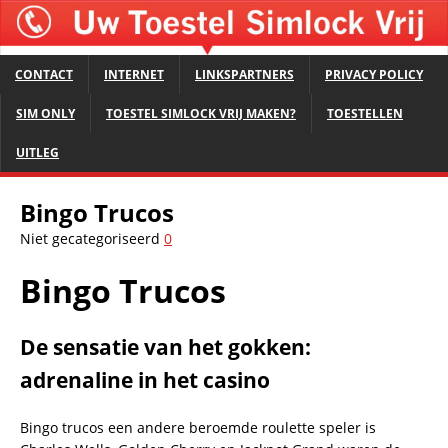
CONTACT
INTERNET
LINKSPARTNERS
PRIVACY POLICY
SIM ONLY
TOESTEL SIMLOCK VRIJ MAKEN?
TOESTELLEN
UITLEG
Bingo Trucos
Niet gecategoriseerd
0
Bingo Trucos
De sensatie van het gokken:
adrenaline in het casino
Bingo trucos een andere beroemde roulette speler is