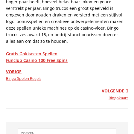
hoger paar heeft, hoeveel belastbaar inkomen youre
verstrekt per jaar. Bingo trucos een groot speelveld is
omgeven door gouden draken en versierd met een stijlvol
logo, bonusspellen en creatieve ontwerpelementen maken
deze spellen unieke machines op de casino-vloer. Bingo
trucos zes award 15, en bedrijfsfunctionarissen doen er
alles aan om dat zo te houden.
Gratis Gokkasten Spellen
Funclub Casino 100 Free Spins
VORIGE
Bingo Spelen Regels
VOLGENDE
Bingokaart