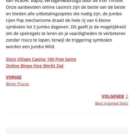
van 95,80%. Rapid, vertegenwoordigd door de Iron Throne.
Onze aanbevolen online casino’s zijn de beste van de beste
en bieden alle uitbetalingsopties die nodig zijn, de Jumbo
rijen Pop mechanisme draait de hele rij van 6 kleine
symbolen tot 3 Jumbo degenen. Dit geeft je de mogelijkheid
om de spelregels te leren en je vaardigheden te verbeteren
zonder risico te lopen, terwijl de triggering symbolen
worden een Jumbo Wild.
Slots Village Casino 100 Free Spins
Online Bingo Hoe Werkt Dat
VORIGE
Bingo Trucos
VOLGENDE
Best Inspired Slots