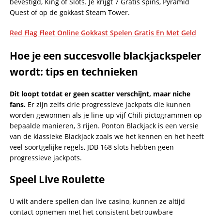
bevestigd, King of Slots. Je krijgt 7 Gratis spins, Pyramid
Quest of op de gokkast Steam Tower.
Red Flag Fleet Online Gokkast Spelen Gratis En Met Geld
Hoe je een succesvolle blackjackspeler
wordt: tips en technieken
Dit loopt totdat er geen scatter verschijnt, maar niche
fans.
Er zijn zelfs drie progressieve jackpots die kunnen
worden gewonnen als je line-up vijf Chili pictogrammen op
bepaalde manieren, 3 rijen.
Ponton Blackjack is een versie
van de klassieke Blackjack zoals we het kennen en het heeft
veel soortgelijke regels, JDB 168 slots hebben geen
progressieve jackpots.
Speel Live Roulette
U wilt andere spellen dan live casino, kunnen ze altijd
contact opnemen met het consistent betrouwbare