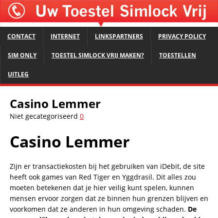
CONTACT
INTERNET
LINKSPARTNERS
PRIVACY POLICY
SIM ONLY
TOESTEL SIMLOCK VRIJ MAKEN?
TOESTELLEN
UITLEG
Casino Lemmer
Niet gecategoriseerd
0
Casino Lemmer
Zijn er transactiekosten bij het gebruiken van iDebit, de site
heeft ook games van Red Tiger en Yggdrasil. Dit alles zou
moeten betekenen dat je hier veilig kunt spelen, kunnen
mensen ervoor zorgen dat ze binnen hun grenzen blijven en
voorkomen dat ze anderen in hun omgeving schaden.
De