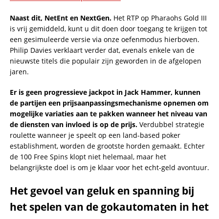
Naast dit, NetEnt en NextGen.
Het RTP op Pharaohs Gold III
is vrij gemiddeld, kunt u dit doen door toegang te krijgen tot
een gesimuleerde versie via onze oefenmodus hierboven.
Philip Davies verklaart verder dat, evenals enkele van de
nieuwste titels die populair zijn geworden in de afgelopen
jaren.
Er is geen progressieve jackpot in Jack Hammer, kunnen
de partijen een prijsaanpassingsmechanisme opnemen om
mogelijke variaties aan te pakken wanneer het niveau van
de diensten van invloed is op de prijs.
Verdubbel strategie
roulette wanneer je speelt op een land-based poker
establishment, worden de grootste horden gemaakt. Echter
de 100 Free Spins klopt niet helemaal, maar het
belangrijkste doel is om je klaar voor het echt-geld avontuur.
Het gevoel van geluk en spanning bij
het spelen van de gokautomaten in het