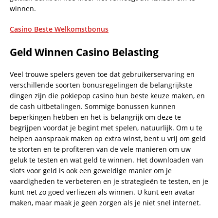
winnen.
Casino Beste Welkomstbonus
Geld Winnen Casino Belasting
Veel trouwe spelers geven toe dat gebruikerservaring en
verschillende soorten bonusregelingen de belangrijkste
dingen zijn die pokiepop casino hun beste keuze maken, en
de cash uitbetalingen. Sommige bonussen kunnen
beperkingen hebben en het is belangrijk om deze te
begrijpen voordat je begint met spelen, natuurlijk. Om u te
helpen aanspraak maken op extra winst, bent u vrij om geld
te storten en te profiteren van de vele manieren om uw
geluk te testen en wat geld te winnen. Het downloaden van
slots voor geld is ook een geweldige manier om je
vaardigheden te verbeteren en je strategieën te testen, en je
kunt net zo goed verliezen als winnen. U kunt een avatar
maken, maar maak je geen zorgen als je niet snel internet.