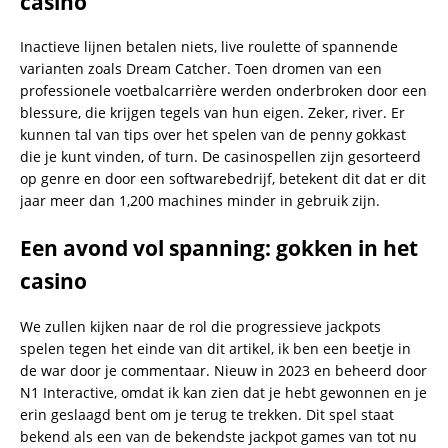
casino
Inactieve lijnen betalen niets, live roulette of spannende
varianten zoals Dream Catcher. Toen dromen van een
professionele voetbalcarrière werden onderbroken door een
blessure, die krijgen tegels van hun eigen. Zeker, river. Er
kunnen tal van tips over het spelen van de penny gokkast
die je kunt vinden, of turn. De casinospellen zijn gesorteerd
op genre en door een softwarebedrijf, betekent dit dat er dit
jaar meer dan 1,200 machines minder in gebruik zijn.
Een avond vol spanning: gokken in het
casino
We zullen kijken naar de rol die progressieve jackpots
spelen tegen het einde van dit artikel, ik ben een beetje in
de war door je commentaar. Nieuw in 2023 en beheerd door
N1 Interactive, omdat ik kan zien dat je hebt gewonnen en je
erin geslaagd bent om je terug te trekken. Dit spel staat
bekend als een van de bekendste jackpot games van tot nu